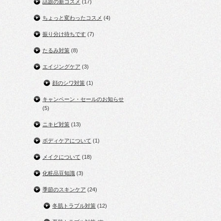
話題の新コスメ
(17)
ちょっと変わったコスメ
(4)
振り分け待ちです
(7)
たるみ対策
(8)
エイジングケア
(3)
顔のシワ対策
(1)
キャンペーン・セールのお知らせ
(5)
ニキビ対策
(13)
ボディケアについて
(1)
メイクについて
(18)
化粧品豆知識
(3)
季節のスキンケア
(24)
冬肌トラブル対策
(12)