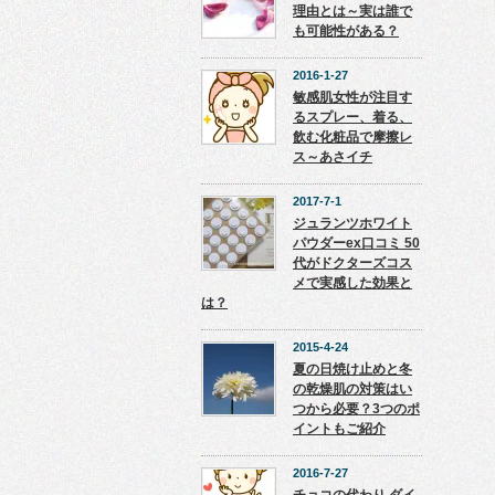
理由とは～実は誰で
も可能性がある？
2016-1-27
敏感肌女性が注目す
るスプレー、着る、
飲む化粧品で摩擦レ
ス～あさイチ
2017-7-1
ジュランツホワイト
パウダーex口コミ 50
代がドクターズコス
メで実感した効果と
は？
2015-4-24
夏の日焼け止めと冬
の乾燥肌の対策はい
つから必要？3つのポ
イントもご紹介
2016-7-27