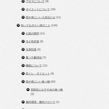
アロマについて
(9)
ダイエットについて
(15)
肌や体にいい入浴法とは
(11)
知っておきたい体のこと
(124)
お肌の雑学
(11)
冷え性対策
(9)
冷房対策
(5)
夏バテ解消法
(7)
睡眠について
(11)
筋トレ・ダイエット
(5)
肌や体にいい食べ物
(62)
花粉症におすすめの食べ物
(5)
腸内環境・腸内フローラ
(1)