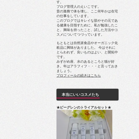
す。
ブログ管理人のえいこです。
昔の激務で体を壊し、ここ何年かは在宅
の仕事をしています。
このブログではキレイな肌やその元であ
る健康を目指すために、私が勉強したこ
と、興味を持ったこと、試した方法やコ
スメについてつづっています。
もともとは自然派食品やオーガニック化
粧品に興味がありました。 今はそれに
とらわれず、良いものはよい、と開拓中
です。
みずがめ座、水のあるところと猫が好
き。年はアラフィフ・・・と言っておき
ましょう。
プロフィールの続きはこちら
本当にいいコスメたち
★ビーグレンのトライアルセット★