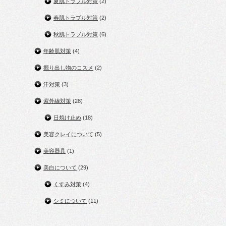
夏肌トラブル対策
(2)
春肌トラブル対策
(2)
秋肌トラブル対策
(6)
年齢肌対策
(4)
掘り出し物のコスメ
(2)
汗対策
(3)
紫外線対策
(28)
日焼け止め
(18)
美容クレイについて
(5)
美容器具
(1)
美白について
(29)
くすみ対策
(4)
シミについて
(11)