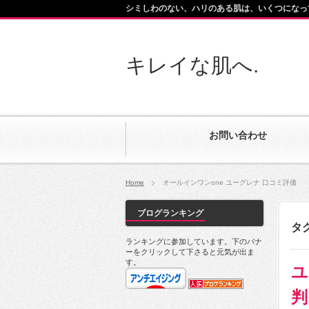
シミしわのない、ハリのある肌は、いくつになっ
キレイな肌へ.
お問い合わせ
Home
オールインワンone ユーグレナ 口コミ評価
ブログランキング
タ
ランキングに参加しています。下のバナ
ーをクリックして下さると元気が出ま
す。
ユ
判