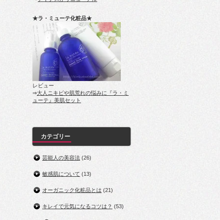
★ラ・ミューテ化粧品★
レビュー
⇒
大人ニキビや肌荒れの悩みに『ラ・ミ
ューテ』美肌セット
カテゴリー
芸能人の美容法
(26)
敏感肌について
(13)
オーガニック化粧品とは
(21)
キレイで元気になるコツは？
(53)