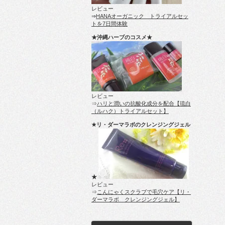
レビュー
⇒
HANAオーガニック トライアルセッ
トを7日間体験
★沖縄ハーブのコスメ★
レビュー
⇒
ハリと潤いの抗酸化成分を配合【琉白
（ルハク）トライアルセット】
★リ・ダーマラボのクレンジングジェル
★
レビュー
⇒
こんにゃくスクラブで毛穴ケア【リ・
ダーマラボ クレンジングジェル】