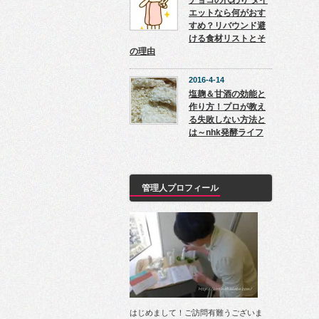
チョコの代わり ダイ
エットなら何がおす
すめ？リバウンド避
ける食材リストとそ
の理由
2016-4-14
塩麹＆甘酒の効能と
作り方！プロが教え
る失敗しない方法と
は～nhk発酵ライフ
管理人プロフィール
はじめまして！ご訪問有難うございま