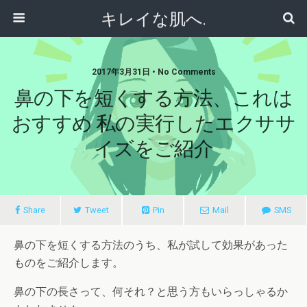
キレイな肌へ.
2017年3月31日 • No Comments
鼻の下を短くする方法、これは
おすすめ 私の実行したエクササ
イズをご紹介
Share
Tweet
Pin
Mail
SMS
鼻の下を短くする方法のうち、私が試して効果があった
ものをご紹介します。
鼻の下の長さって、何それ？と思う方もいらっしゃるか