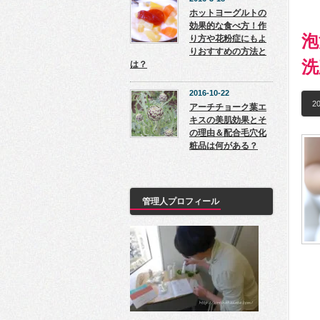
ホットヨーグルトの
効果的な食べ方！作
泡
り方や花粉症にもよ
りおすすめの方法と
洗
は？
2016-10-22
20
アーチチョーク葉エ
キスの美肌効果とそ
の理由＆配合毛穴化
粧品は何がある？
管理人プロフィール