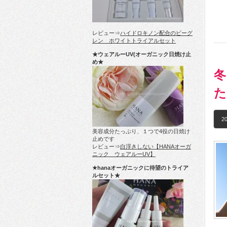
レビュー⇒
ハイドロキノン配合のビーグ
レン ホワイトトライアルセット
★ウェアルーUV(オーガニック日焼け止
め★
冬
た
20
美容成分たっぷり、１つで4役の日焼け
止めです
レビュー⇒
白浮きしない【HANAオーガ
ニック ウェアルーUV】
★hanaオーガニックに待望のトライア
ルセット★