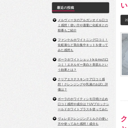
い
最近の投稿
メルヴィータのアルガンオイル口コ
20
ミ感想！使い方や適量に化粧水との
順番もご紹介
ファンケルホワイトニング口コミ！
化粧液など美白集中キットを使って
みた感想も
ポーラホワイトショットlx＆mxの口
コミ！エネルギー美白と美肌もとい
う効果とは？
クリアエステスキンケア口コミ感
想！クレンジングや乳液のお試し評
価は？
ポーラのホワイティシモ日焼け止め
口コミ感想や成分は？UVブロックシ
ールドホワイトプラスを使ってみた
ク
ヴェレダクレンジングミルクの使い
方や使ってみた感想！成分も