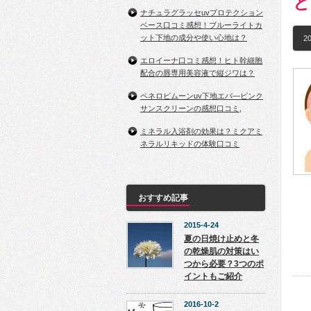
と
ナチュラグラッセuvプロテクション
ベース口コミ感想！ブルーライトカ
ット下地の成分や使い心地は？
20
エロイーナ口コミ感想！ヒト幹細胞
配合の唇専用美容液で縦ジワは？
ペネロピムーンuv下地エバ―ピンク
サンスクリーンの感想口コミ,
ミネラル入浴剤の効果は？ミクアミ
ネラルリキッドの体験口コミ
おすすめ記事
2015-4-24
夏の日焼け止めと冬
の乾燥肌の対策はい
つから必要？3つのポ
イントもご紹介
2016-10-2