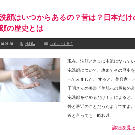
洗顔はいつからあるの？昔は？日本だけ
顔の歴史とは
16.01.26
洗顔法
コメントを書く
現在、洗顔と言えば主流になってい
泡洗顔について、改めてその歴史を
べてみました。 すると、美容家・
千明さんの著書『美肌への最短の道
泡洗顔をやめるだけ！』によると、
外と最近のことだったようですよ。
近と言っても、昭和以…
詳細を見