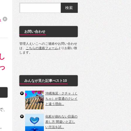
る
お問い合わせ
管理人えいこへのご連絡やお問い合わせ
は、
こちらの連絡フォーム
よりお願い致
します。
し
っ
みんなが見た記事べスト10
沖縄海泥・クチャ（く
ちゃ）が普通のクレイ
と違う理由...
】で、
化粧が崩れない目薬の
差し方 間違いと正し
。
い方法を試...