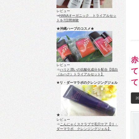
レビュー
⇒
HANAオーガニック トライアルセッ
トを7日間体験
★沖縄ハーブのコスメ★
赤
レビュー
て
⇒
ハリと潤いの抗酸化成分を配合【琉白
（ルハク）トライアルセット】
て
★リ・ダーマラボのクレンジングジェル
20
★
レビュー
⇒
こんにゃくスクラブで毛穴ケア【リ・
ダーマラボ クレンジングジェル】