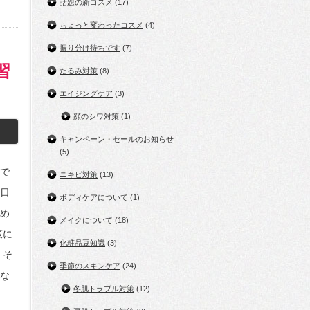
話題の新コスメ
(17)
ちょっと変わったコスメ
(4)
振り分け待ちです
(7)
習
たるみ対策
(8)
エイジングケア
(3)
顔のシワ対策
(1)
キャンペーン・セールのお知らせ
(5)
で
ニキビ対策
(13)
0日
ボディケアについて
(1)
め
メイクについて
(18)
策に
化粧品豆知識
(3)
 そ
季節のスキンケア
(24)
な
冬肌トラブル対策
(12)