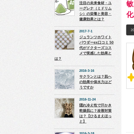
敏
注目の未来食材・ユ
ーグレナ（ミドリム
化
シ）の栄養と美容・
健康効果とは？
20
2017-7-1
ジュランツホワイト
パウダーex口コミ 50
代がドクターズコス
メで実感した効果と
は？
2016-3-16
サクランとは？肌へ
の効果や保水力はど
うですか
2016-11-24
隠れ冷え性で汗かき
乾燥肌に？改善対策
は？【ひるまえほっ
と】
2016-3-18