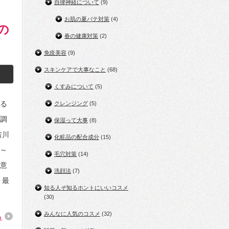
自律神経について
(9)
お肌の夏バテ対策
(4)
の
春の健康対策
(2)
免疫美容
(9)
スキンケアで大事なこと
(68)
くすみについて
(5)
る
クレンジング
(5)
調
保湿って大事
(8)
吉川
化粧品の配合成分
(15)
～
毛穴対策
(14)
意
洗顔法
(7)
 最
知る人ぞ知るホントにいいコスメ
(30)
みんなに人気のコスメ
(32)
る