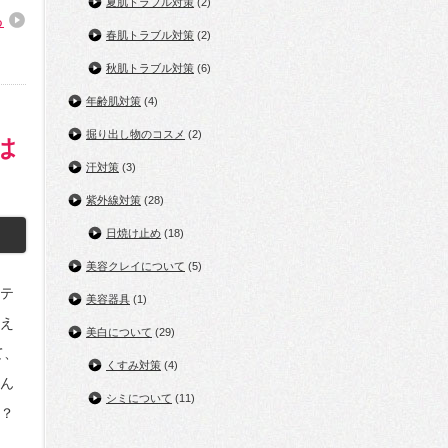
夏肌トラブル対策
(2)
る
春肌トラブル対策
(2)
秋肌トラブル対策
(6)
年齢肌対策
(4)
掘り出し物のコスメ
(2)
は
汗対策
(3)
紫外線対策
(28)
日焼け止め
(18)
美容クレイについて
(5)
テ
美容器具
(1)
え
美白について
(29)
て、
くすみ対策
(4)
ん
シミについて
(11)
？