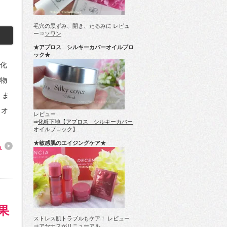
毛穴の黒ずみ、開き、たるみに レビュ
ー⇒
ソワン
★アプロス シルキーカバーオイルブロ
ック★
化
物
 ま
カオ
レビュー
⇒
化粧下地【アプロス シルキーカバー
オイルブロック】
★敏感肌のエイジングケア★
る
果
ストレス肌トラブルもケア！ レビュー
⇒
アヤナスがリニューアル