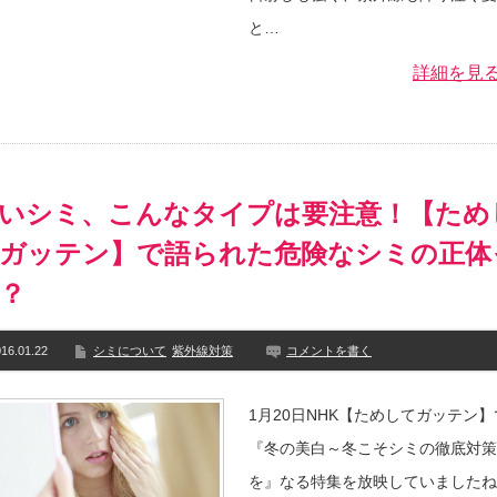
と…
詳細を見
いシミ、こんなタイプは要注意！【ため
ガッテン】で語られた危険なシミの正体
？
16.01.22
シミについて
紫外線対策
コメントを書く
1月20日NHK【ためしてガッテン
『冬の美白～冬こそシミの徹底対策
を』なる特集を放映していましたね