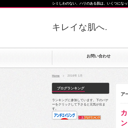
シミしわのない、ハリのある肌は、いくつになっ
キレイな肌へ.
お問い合わせ
Home
2016年 1月
ブログランキング
アー
ランキングに参加しています。下のバナ
ーをクリックして下さると元気が出ま
す。
カ
ン