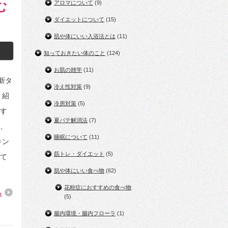
む
アロマについて
(9)
ダイエットについて
(15)
肌や体にいい入浴法とは
(11)
知っておきたい体のこと
(124)
お肌の雑学
(11)
新タ
冷え性対策
(9)
 紹
冷房対策
(5)
す
夏バテ解消法
(7)
、
睡眠について
(11)
キン
筋トレ・ダイエット
(5)
て
肌や体にいい食べ物
(62)
花粉症におすすめの食べ物
る
(5)
腸内環境・腸内フローラ
(1)