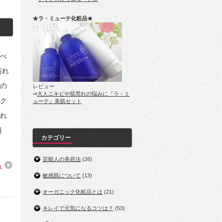
★ラ・ミューテ化粧品★
べ
汚れ
の
レビュー
⇒
大人ニキビや肌荒れの悩みに『ラ・ミ
ク
ューテ』美肌セット
れ
料
カテゴリー
芸能人の美容法
(26)
る
敏感肌について
(13)
オーガニック化粧品とは
(21)
キレイで元気になるコツは？
(53)