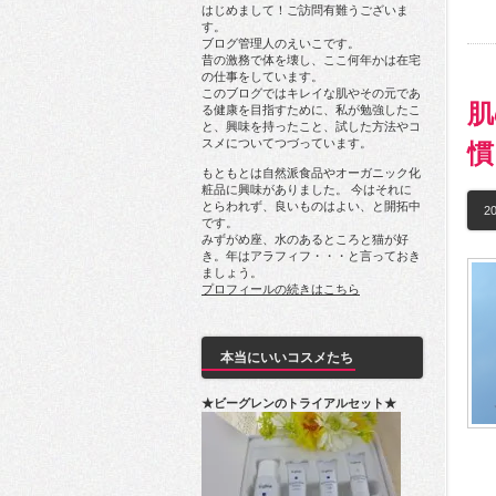
はじめまして！ご訪問有難うございま
す。
ブログ管理人のえいこです。
昔の激務で体を壊し、ここ何年かは在宅
の仕事をしています。
このブログではキレイな肌やその元であ
肌
る健康を目指すために、私が勉強したこ
と、興味を持ったこと、試した方法やコ
スメについてつづっています。
慣
もともとは自然派食品やオーガニック化
粧品に興味がありました。 今はそれに
とらわれず、良いものはよい、と開拓中
20
です。
みずがめ座、水のあるところと猫が好
き。年はアラフィフ・・・と言っておき
ましょう。
プロフィールの続きはこちら
本当にいいコスメたち
★ビーグレンのトライアルセット★