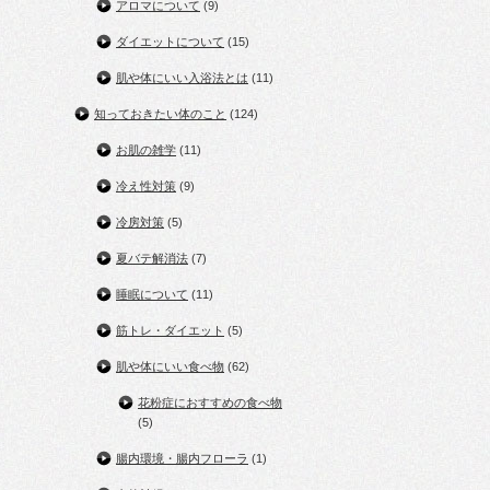
アロマについて
(9)
ダイエットについて
(15)
肌や体にいい入浴法とは
(11)
知っておきたい体のこと
(124)
お肌の雑学
(11)
冷え性対策
(9)
冷房対策
(5)
夏バテ解消法
(7)
睡眠について
(11)
筋トレ・ダイエット
(5)
肌や体にいい食べ物
(62)
花粉症におすすめの食べ物
(5)
腸内環境・腸内フローラ
(1)