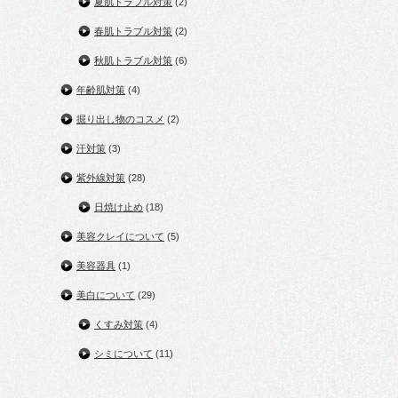
夏肌トラブル対策
(2)
春肌トラブル対策
(2)
秋肌トラブル対策
(6)
年齢肌対策
(4)
掘り出し物のコスメ
(2)
汗対策
(3)
紫外線対策
(28)
日焼け止め
(18)
美容クレイについて
(5)
美容器具
(1)
美白について
(29)
くすみ対策
(4)
シミについて
(11)