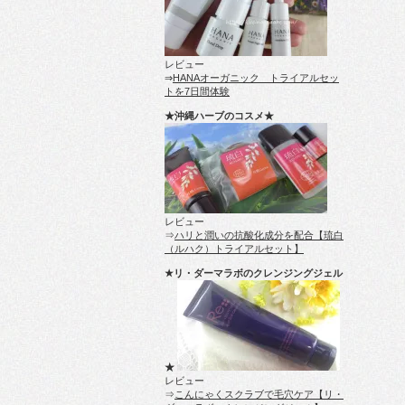
レビュー
⇒
HANAオーガニック トライアルセッ
トを7日間体験
★沖縄ハーブのコスメ★
レビュー
⇒
ハリと潤いの抗酸化成分を配合【琉白
（ルハク）トライアルセット】
★リ・ダーマラボのクレンジングジェル
★
レビュー
⇒
こんにゃくスクラブで毛穴ケア【リ・