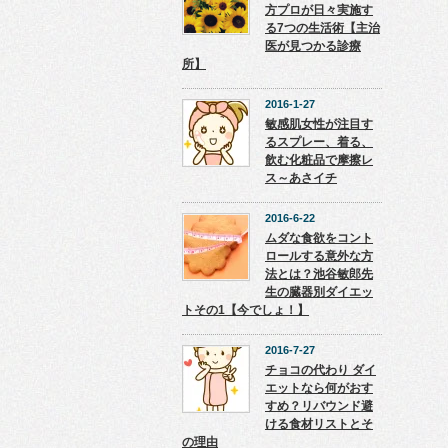
方プロが日々実施す
る7つの生活術【主治
医が見つかる診療
所】
2016-1-27
敏感肌女性が注目す
るスプレー、着る、
飲む化粧品で摩擦レ
ス～あさイチ
2016-6-22
ムダな食欲をコント
ロールする意外な方
法とは？池谷敏郎先
生の臓器別ダイエッ
トその1【今でしょ！】
2016-7-27
チョコの代わり ダイ
エットなら何がおす
すめ？リバウンド避
ける食材リストとそ
の理由