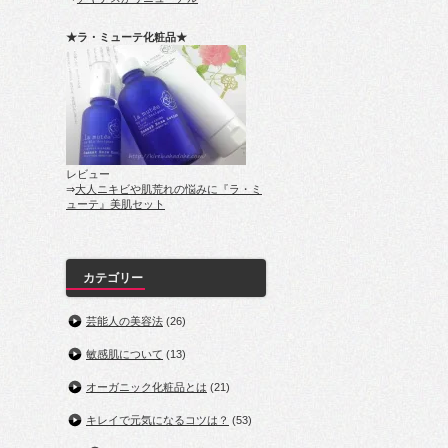
★ラ・ミューテ化粧品★
レビュー
⇒
大人ニキビや肌荒れの悩みに『ラ・ミ
ューテ』美肌セット
カテゴリー
芸能人の美容法
(26)
敏感肌について
(13)
オーガニック化粧品とは
(21)
キレイで元気になるコツは？
(53)