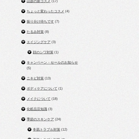
話題の新コスメ
(17)
ちょっと変わったコスメ
(4)
振り分け待ちです
(7)
たるみ対策
(8)
エイジングケア
(3)
顔のシワ対策
(1)
キャンペーン・セールのお知らせ
(5)
ニキビ対策
(13)
ボディケアについて
(1)
メイクについて
(18)
化粧品豆知識
(3)
季節のスキンケア
(24)
冬肌トラブル対策
(12)