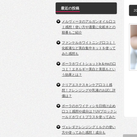
最近の投稿
20
メルヴィータのアルガンオイル口コ
ミ感想！使い方や適量に化粧水との
順番もご紹介
ファンケルホワイトニング口コミ！
化粧液など美白集中キットを使って
みた感想も
ポーラホワイトショットlx＆mxの口
コミ！エネルギー美白と美肌もとい
う効果とは？
クリアエステスキンケア口コミ感
想！クレンジングや乳液のお試し評
価は？
ポーラのホワイティシモ日焼け止め
口コミ感想や成分は？UVブロックシ
ールドホワイトプラスを使ってみた
ヴェレダクレンジングミルクの使い
方や使ってみた感想！成分も