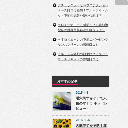
トッ
ナチュラグラッセuvプロテクション
ベース口コミ感想！ブルーライトカ
ット下地の成分や使い心地は？
エロイーナ口コミ感想！ヒト幹細胞
配合の唇専用美容液で縦ジワは？
ペネロピムーンuv下地エバ―ピンク
サンスクリーンの感想口コミ,
ミネラル入浴剤の効果は？ミクアミ
ネラルリキッドの体験口コミ
おすすめ記事
2015-4-6
毛穴黒ずみケアで人
気のマナラ ホッ（レ
ビュー）
2016-8-26
内臓疲労を予防！漢