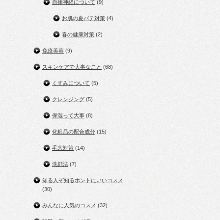
自律神経について
(9)
お肌の夏バテ対策
(4)
春の健康対策
(2)
免疫美容
(9)
スキンケアで大事なこと
(68)
くすみについて
(5)
クレンジング
(5)
保湿って大事
(8)
化粧品の配合成分
(15)
毛穴対策
(14)
洗顔法
(7)
知る人ぞ知るホントにいいコスメ
(30)
みんなに人気のコスメ
(32)