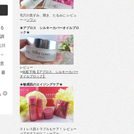
毛穴の黒ずみ、開き、たるみに レビュ
ー⇒
ソワン
る
★アプロス シルキーカバーオイルブロ
ック★
調
吉川
～
意
レビュー
 最
⇒
化粧下地【アプロス シルキーカバー
オイルブロック】
★敏感肌のエイジングケア★
る
ストレス肌トラブルもケア！ レビュー
⇒
アヤナスがリニューアル