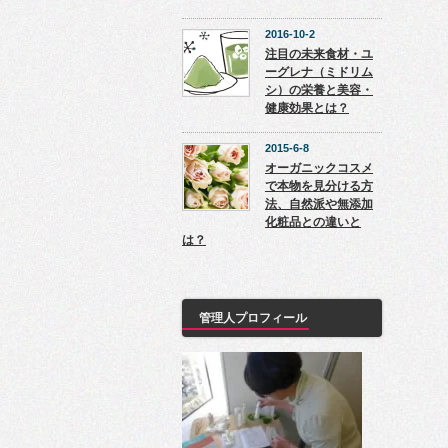
2016-10-2
注目の未来食材・ユ
ーグレナ（ミドリム
シ）の栄養と美容・
健康効果とは？
2015-6-8
オーガニックコスメ
で本物を見分ける方
法、自然派や無添加
化粧品との違いと
は？
管理人プロフィール