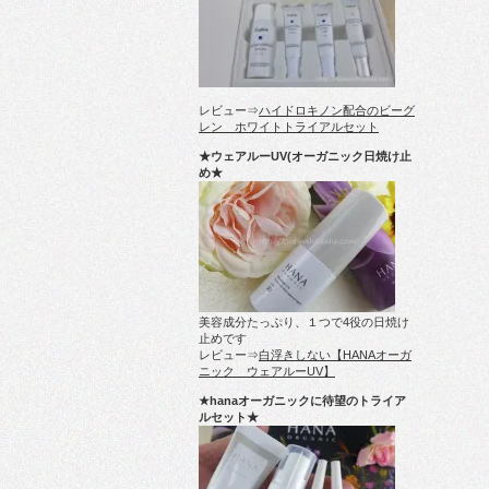
レビュー⇒
ハイドロキノン配合のビーグ
レン ホワイトトライアルセット
★ウェアルーUV(オーガニック日焼け止
め★
美容成分たっぷり、１つで4役の日焼け
止めです
レビュー⇒
白浮きしない【HANAオーガ
ニック ウェアルーUV】
★hanaオーガニックに待望のトライア
ルセット★