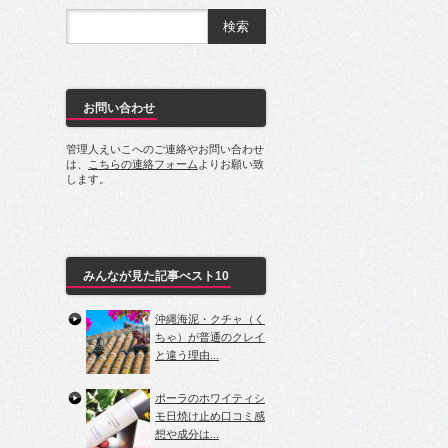
お問い合わせ
管理人えいこへのご連絡やお問い合わせ
は、
こちらの連絡フォーム
よりお願い致
します。
みんなが見た記事べスト10
沖縄海泥・クチャ（く
ちゃ）が普通のクレイ
と違う理由...
ポーラのホワイティシ
モ日焼け止め口コミ感
想や成分は...