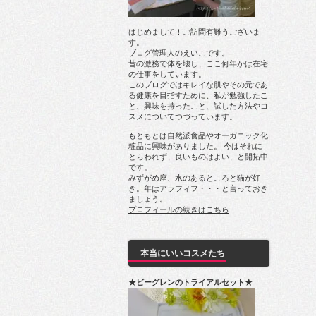
はじめまして！ご訪問有難うございま
す。
ブログ管理人のえいこです。
昔の激務で体を壊し、ここ何年かは在宅
の仕事をしています。
このブログではキレイな肌やその元であ
る健康を目指すために、私が勉強したこ
と、興味を持ったこと、試した方法やコ
スメについてつづっています。
もともとは自然派食品やオーガニック化
粧品に興味がありました。 今はそれに
とらわれず、良いものはよい、と開拓中
です。
みずがめ座、水のあるところと猫が好
き。年はアラフィフ・・・と言っておき
ましょう。
プロフィールの続きはこちら
本当にいいコスメたち
★ビーグレンのトライアルセット★