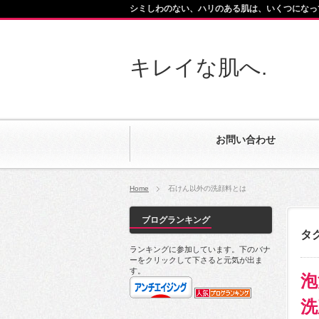
シミしわのない、ハリのある肌は、いくつになっ
キレイな肌へ.
お問い合わせ
Home
石けん以外の洗顔料とは
ブログランキング
タ
ランキングに参加しています。下のバナ
ーをクリックして下さると元気が出ま
す。
泡
洗