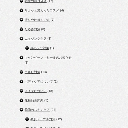
話題の新コスメ
(17)
ちょっと変わったコスメ
(4)
振り分け待ちです
(7)
たるみ対策
(8)
エイジングケア
(3)
顔のシワ対策
(1)
キャンペーン・セールのお知らせ
(5)
ニキビ対策
(13)
ボディケアについて
(1)
メイクについて
(18)
化粧品豆知識
(3)
季節のスキンケア
(24)
冬肌トラブル対策
(12)