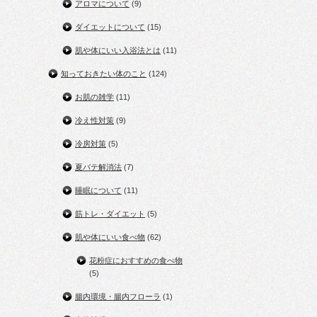
アロマについて
(9)
ダイエットについて
(15)
肌や体にいい入浴法とは
(11)
知っておきたい体のこと
(124)
お肌の雑学
(11)
冷え性対策
(9)
冷房対策
(5)
夏バテ解消法
(7)
睡眠について
(11)
筋トレ・ダイエット
(5)
肌や体にいい食べ物
(62)
花粉症におすすめの食べ物
(5)
腸内環境・腸内フローラ
(1)