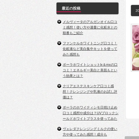
最近の投稿
20
メルヴィータのアルガンオイル口コ
ミ感想！使い方や適量に化粧水との
順番もご紹介
ファンケルホワイトニング口コミ！
化粧液など美白集中キットを使って
みた感想も
ポーラホワイトショットlx＆mxの口
コミ！エネルギー美白と美肌もとい
う効果とは？
クリアエステスキンケア口コミ感
想！クレンジングや乳液のお試し評
価は？
ポーラのホワイティシモ日焼け止め
口コミ感想や成分は？UVブロックシ
ールドホワイトプラスを使ってみた
ヴェレダクレンジングミルクの使い
方や使ってみた感想！成分も