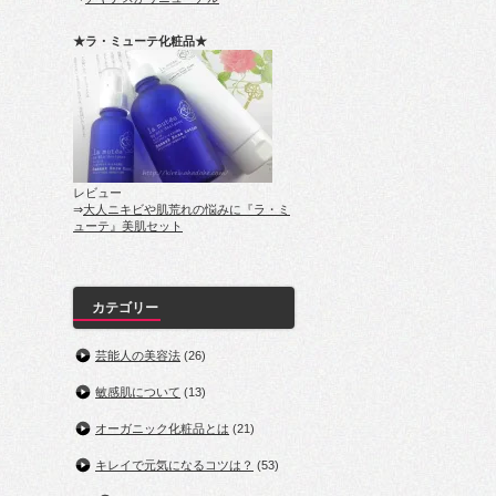
★ラ・ミューテ化粧品★
レビュー
⇒
大人ニキビや肌荒れの悩みに『ラ・ミ
ューテ』美肌セット
カテゴリー
芸能人の美容法
(26)
敏感肌について
(13)
オーガニック化粧品とは
(21)
キレイで元気になるコツは？
(53)