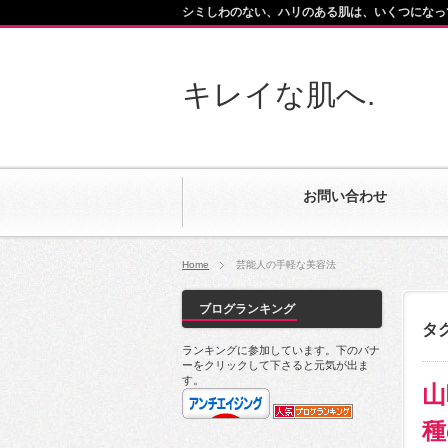
シミしわのない、ハリのある肌は、いくつになっ
キレイな肌へ.
お問い合わせ
Home
芸能人の手軽な美容法
ブログランキング
タ
ランキングに参加しています。下のバナ
ーをクリックして下さると元気が出ま
す。
山
種