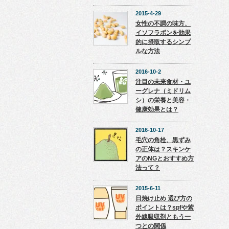
2015-4-29
女性の不調の味方、
イソフラボンを効果
的に摂取するシンプ
ルな方法
2016-10-2
注目の未来食材・ユ
ーグレナ（ミドリム
シ）の栄養と美容・
健康効果とは？
2016-10-17
毛穴の角栓、黒ずみ
の正体は？スキンケ
アのNGとおすすめ方
法って？
2015-6-11
日焼け止め 選び方の
ポイントは？spfや紫
外線吸収剤ともう一
つとの関係