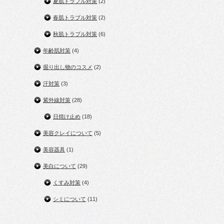
夏肌トラブル対策
(2)
春肌トラブル対策
(2)
秋肌トラブル対策
(6)
年齢肌対策
(4)
掘り出し物のコスメ
(2)
汗対策
(3)
紫外線対策
(28)
日焼け止め
(18)
美容クレイについて
(5)
美容器具
(1)
美白について
(29)
くすみ対策
(4)
シミについて
(11)