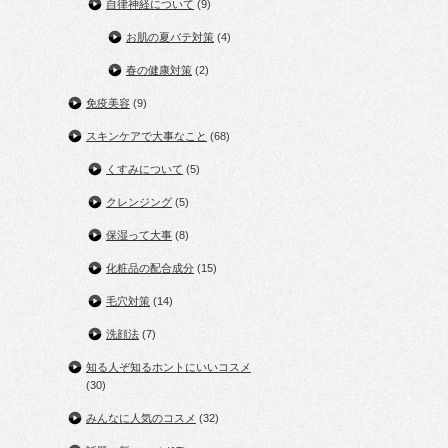
自律神経について
(9)
お肌の夏バテ対策
(4)
春の健康対策
(2)
免疫美容
(9)
スキンケアで大事なこと
(68)
くすみについて
(5)
クレンジング
(5)
保湿って大事
(8)
化粧品の配合成分
(15)
毛穴対策
(14)
洗顔法
(7)
知る人ぞ知るホントにいいコスメ
(30)
みんなに人気のコスメ
(32)