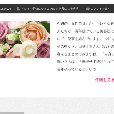
15.04.29
キレイで元気になるコツは？
芸能人の美容法
コメントを書く
今週の『女性自身』が、キレイな有
人たちが、長年続けている美容法に
いて、記事を組んでいます。 今回
その中から、山咲千里さん（53）
容法をまとめてみますね。 『自身
聞いたのは、「無理せず続けられて
長年やっていると、いつ…
詳細を見