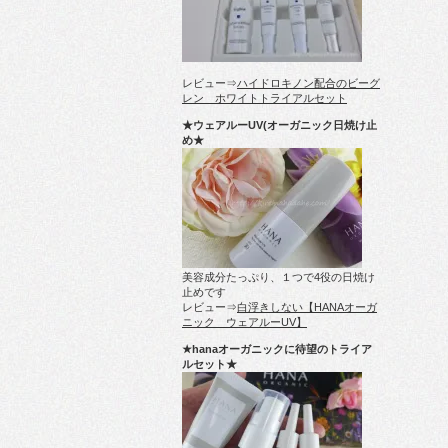
レビュー⇒
ハイドロキノン配合のビーグ
レン ホワイトトライアルセット
★ウェアルーUV(オーガニック日焼け止
め★
美容成分たっぷり、１つで4役の日焼け
止めです
レビュー⇒
白浮きしない【HANAオーガ
ニック ウェアルーUV】
★hanaオーガニックに待望のトライア
ルセット★