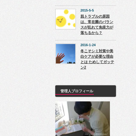
2015-5-5
肌トラブルの原因
は、常在菌のバラン
スが乱れて免疫力が
落ちるから？
2016-1-24
冬こそシミ対策や美
白ケアが必要な理由
とは ためしてガッテ
ン2
管理人プロフィール