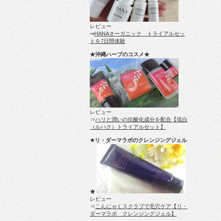
レビュー
⇒
HANAオーガニック トライアルセッ
トを7日間体験
★沖縄ハーブのコスメ★
レビュー
⇒
ハリと潤いの抗酸化成分を配合【琉白
（ルハク）トライアルセット】
★リ・ダーマラボのクレンジングジェル
★
レビュー
⇒
こんにゃくスクラブで毛穴ケア【リ・
ダーマラボ クレンジングジェル】