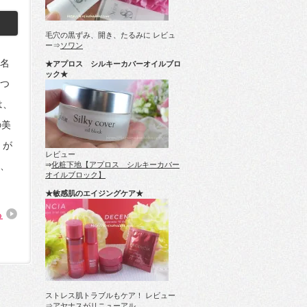
毛穴の黒ずみ、開き、たるみに レビュ
ー⇒
ソワン
名
★アプロス シルキーカバーオイルブロ
ック★
つ
は、
の美
』が
レビュー
、
⇒
化粧下地【アプロス シルキーカバー
オイルブロック】
★敏感肌のエイジングケア★
る
ストレス肌トラブルもケア！ レビュー
⇒
アヤナスがリニューアル