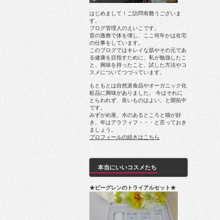
はじめまして！ご訪問有難うございま
す。
ブログ管理人のえいこです。
昔の激務で体を壊し、ここ何年かは在宅
の仕事をしています。
このブログではキレイな肌やその元であ
る健康を目指すために、私が勉強したこ
と、興味を持ったこと、試した方法やコ
スメについてつづっています。
もともとは自然派食品やオーガニック化
粧品に興味がありました。 今はそれに
とらわれず、良いものはよい、と開拓中
です。
みずがめ座、水のあるところと猫が好
き。年はアラフィフ・・・と言っておき
ましょう。
プロフィールの続きはこちら
本当にいいコスメたち
★ビーグレンのトライアルセット★