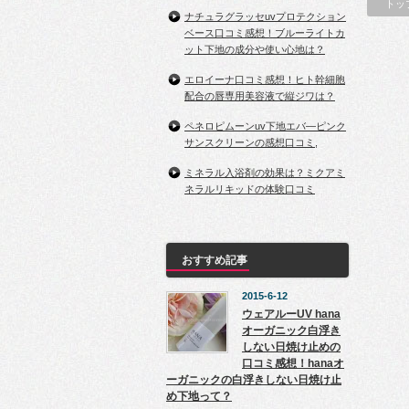
トッ
ナチュラグラッセuvプロテクション
ベース口コミ感想！ブルーライトカ
ット下地の成分や使い心地は？
エロイーナ口コミ感想！ヒト幹細胞
配合の唇専用美容液で縦ジワは？
ペネロピムーンuv下地エバ―ピンク
サンスクリーンの感想口コミ,
ミネラル入浴剤の効果は？ミクアミ
ネラルリキッドの体験口コミ
おすすめ記事
2015-6-12
ウェアルーUV hana
オーガニック白浮き
しない日焼け止めの
口コミ感想！hanaオ
ーガニックの白浮きしない日焼け止
め下地って？