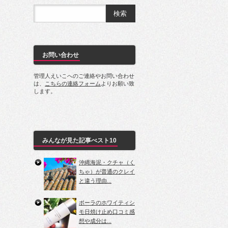
お問い合わせ
管理人えいこへのご連絡やお問い合わせ
は、
こちらの連絡フォーム
よりお願い致
します。
みんなが見た記事べスト10
沖縄海泥・クチャ（く
ちゃ）が普通のクレイ
と違う理由...
ポーラのホワイティシ
モ日焼け止め口コミ感
想や成分は...