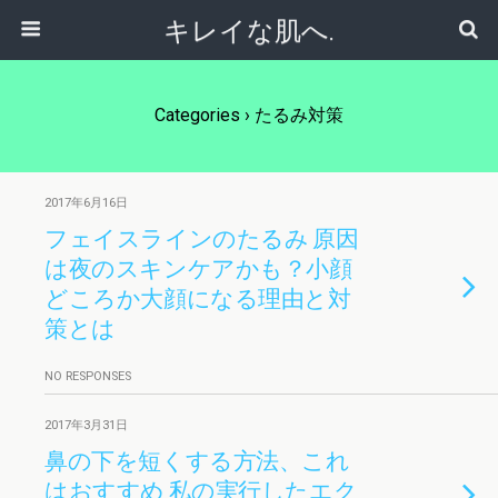
キレイな肌へ.
Categories ›
たるみ対策
2017年6月16日
フェイスラインのたるみ 原因
は夜のスキンケアかも？小顔
どころか大顔になる理由と対
策とは
NO RESPONSES
2017年3月31日
鼻の下を短くする方法、これ
はおすすめ 私の実行したエク