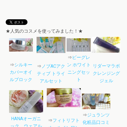
★人気のコスメを使ってみました！★
⇒
ビーグレ
⇒
シルキー
ン ホワイト
リダーマラボ
⇒
ノブACアク
カバーオイ
ニングセッ
クレンジング
ティブ トライ
ルブロック
ト
ジェル
アルセット
⇒
ジュランツ
HANAオーガニ
⇒
フィトリフト
化粧品口コミ
ック ウェアル