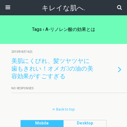
キレイな肌へ.
Tags › Α-リノレン酸の効果とは
2015年8月16日
美肌にくびれ、髪ツヤツヤに
歯もきれい！オメガ3の油の美
容効果がすごすぎる
NO RESPONSES
Back to top
Mobile
Desktop