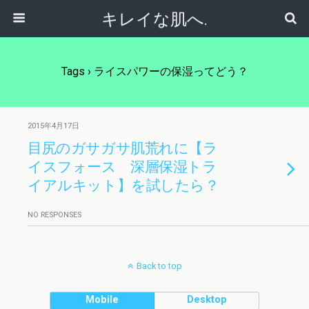
キレイな肌へ.
Tags › ライスパワーの保湿ってどう？
2015年4月17日
目尻のガサガサ肌荒れに【ラ
イスフォース 深層保湿トラ
イアルキット】を試したら？
NO RESPONSES
Back to top
Mobile
Desktop