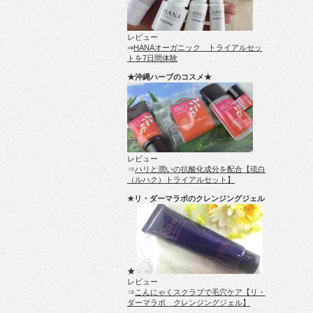
レビュー
⇒
HANAオーガニック トライアルセッ
トを7日間体験
★沖縄ハーブのコスメ★
レビュー
⇒
ハリと潤いの抗酸化成分を配合【琉白
（ルハク）トライアルセット】
★リ・ダーマラボのクレンジングジェル
★
レビュー
⇒
こんにゃくスクラブで毛穴ケア【リ・
ダーマラボ クレンジングジェル】