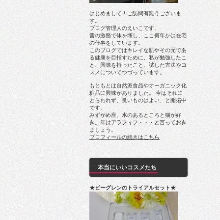
はじめまして！ご訪問有難うございま
す。
ブログ管理人のえいこです。
昔の激務で体を壊し、ここ何年かは在宅
の仕事をしています。
このブログではキレイな肌やその元であ
る健康を目指すために、私が勉強したこ
と、興味を持ったこと、試した方法やコ
スメについてつづっています。
もともとは自然派食品やオーガニック化
粧品に興味がありました。 今はそれに
とらわれず、良いものはよい、と開拓中
です。
みずがめ座、水のあるところと猫が好
き。年はアラフィフ・・・と言っておき
ましょう。
プロフィールの続きはこちら
本当にいいコスメたち
★ビーグレンのトライアルセット★