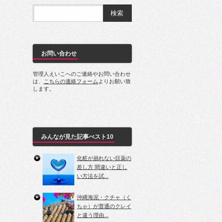
お問い合わせ
管理人えいこへのご連絡やお問い合わせ
は、
こちらの連絡フォーム
よりお願い致
します。
みんなが見た記事べスト10
化粧が崩れない目薬の
差し方 間違いと正し
い方法を試...
沖縄海泥・クチャ（く
ちゃ）が普通のクレイ
と違う理由...