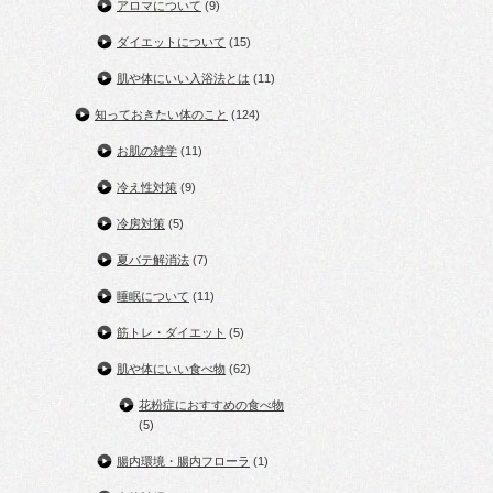
アロマについて
(9)
ダイエットについて
(15)
肌や体にいい入浴法とは
(11)
知っておきたい体のこと
(124)
お肌の雑学
(11)
冷え性対策
(9)
冷房対策
(5)
夏バテ解消法
(7)
睡眠について
(11)
筋トレ・ダイエット
(5)
肌や体にいい食べ物
(62)
花粉症におすすめの食べ物
(5)
腸内環境・腸内フローラ
(1)