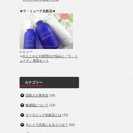
★ラ・ミューテ化粧品★
レビュー
⇒
大人ニキビや肌荒れの悩みに『ラ・ミ
ューテ』美肌セット
カテゴリー
芸能人の美容法
(26)
敏感肌について
(13)
オーガニック化粧品とは
(21)
キレイで元気になるコツは？
(53)