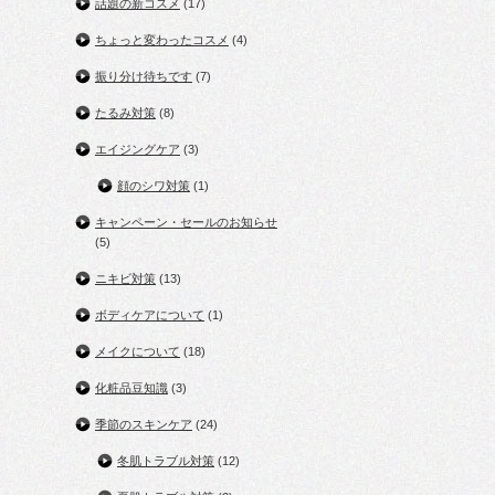
話題の新コスメ
(17)
ちょっと変わったコスメ
(4)
振り分け待ちです
(7)
たるみ対策
(8)
エイジングケア
(3)
顔のシワ対策
(1)
キャンペーン・セールのお知らせ
(5)
ニキビ対策
(13)
ボディケアについて
(1)
メイクについて
(18)
化粧品豆知識
(3)
季節のスキンケア
(24)
冬肌トラブル対策
(12)