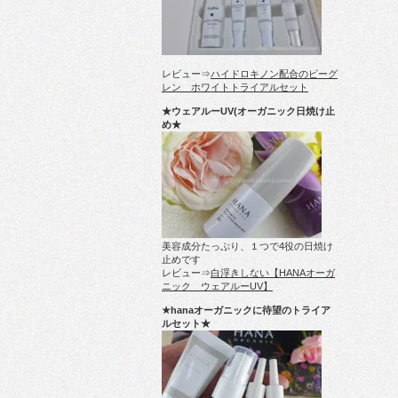
レビュー⇒
ハイドロキノン配合のビーグ
レン ホワイトトライアルセット
★ウェアルーUV(オーガニック日焼け止
め★
美容成分たっぷり、１つで4役の日焼け
止めです
レビュー⇒
白浮きしない【HANAオーガ
ニック ウェアルーUV】
★hanaオーガニックに待望のトライア
ルセット★