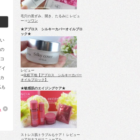
毛穴の黒ずみ、開き、たるみに レビュ
ー⇒
ソワン
★アプロス シルキーカバーオイルブロ
ック★
い
の
コ
ダイ
レビュー
⇒
化粧下地【アプロス シルキーカバー
カ
オイルブロック】
私も
★敏感肌のエイジングケア★
る
ストレス肌トラブルもケア！ レビュー
⇒
アヤナスがリニューアル