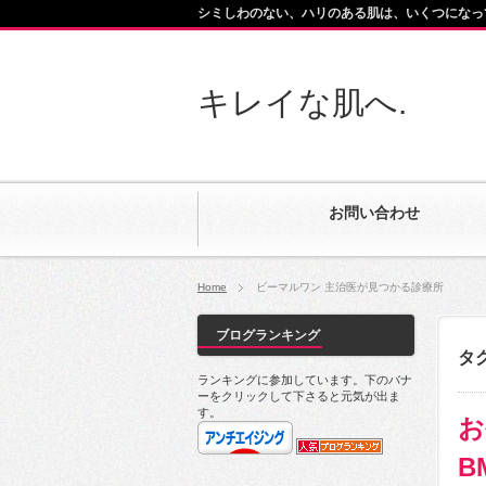
シミしわのない、ハリのある肌は、いくつになっ
キレイな肌へ.
お問い合わせ
Home
ビーマルワン 主治医が見つかる診療所
ブログランキング
タ
ランキングに参加しています。下のバナ
ーをクリックして下さると元気が出ま
す。
お
B