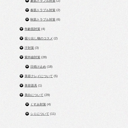
夏肌トラブル対策
(2)
春肌トラブル対策
(2)
秋肌トラブル対策
(6)
年齢肌対策
(4)
掘り出し物のコスメ
(2)
汗対策
(3)
紫外線対策
(28)
日焼け止め
(18)
美容クレイについて
(5)
美容器具
(1)
美白について
(29)
くすみ対策
(4)
シミについて
(11)