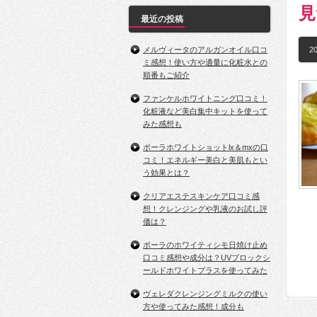
見
最近の投稿
メルヴィータのアルガンオイル口コ
20
ミ感想！使い方や適量に化粧水との
順番もご紹介
ファンケルホワイトニング口コミ！
化粧液など美白集中キットを使って
みた感想も
ポーラホワイトショットlx＆mxの口
コミ！エネルギー美白と美肌もとい
う効果とは？
クリアエステスキンケア口コミ感
想！クレンジングや乳液のお試し評
価は？
ポーラのホワイティシモ日焼け止め
口コミ感想や成分は？UVブロックシ
ールドホワイトプラスを使ってみた
ヴェレダクレンジングミルクの使い
方や使ってみた感想！成分も