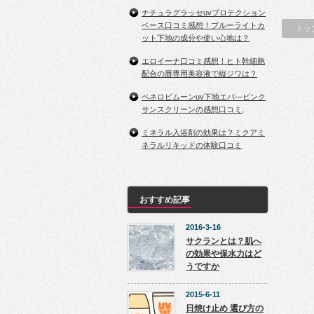
ナチュラグラッセuvプロテクション
ベース口コミ感想！ブルーライトカ
トッ
ット下地の成分や使い心地は？
エロイーナ口コミ感想！ヒト幹細胞
配合の唇専用美容液で縦ジワは？
ペネロピムーンuv下地エバ―ピンク
サンスクリーンの感想口コミ,
ミネラル入浴剤の効果は？ミクアミ
ネラルリキッドの体験口コミ
おすすめ記事
2016-3-16
サクランとは？肌へ
の効果や保水力はど
うですか
2015-6-11
日焼け止め 選び方の