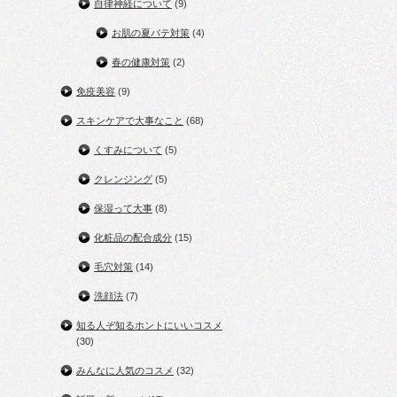
自律神経について
(9)
お肌の夏バテ対策
(4)
春の健康対策
(2)
免疫美容
(9)
スキンケアで大事なこと
(68)
くすみについて
(5)
クレンジング
(5)
保湿って大事
(8)
化粧品の配合成分
(15)
毛穴対策
(14)
洗顔法
(7)
知る人ぞ知るホントにいいコスメ
(30)
みんなに人気のコスメ
(32)