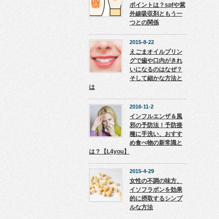
ポイントは？spfや紫
外線吸収剤ともう一
つとの関係
2015-8-22
えごまオイルプリン
グで歯や口内がきれ
いになるのはなぜ？
そして細かな方法と
は
2016-11-2
インフルエンザ＆風
邪の予防法！予防接
種に手洗い、おすす
め食べ物の新常識と
は？【L4you】
2015-4-29
女性の不調の味方、
イソフラボンを効果
的に摂取するシンプ
ルな方法