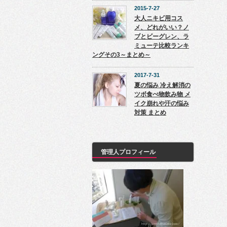
2015-7-27
大人ニキビ用コス
メ、どれがいい？ノ
ブとビーグレン、ラ
ミューテ比較ランキ
ングその3～まとめ～
2017-7-31
夏の悩み 冷え解消の
ツボ食べ物飲み物 メ
イク崩れや汗の悩み
対策 まとめ
管理人プロフィール