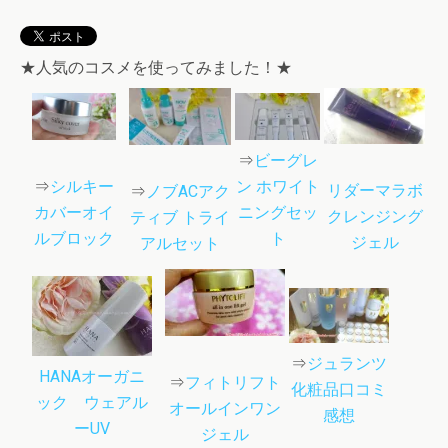
★人気のコスメを使ってみました！★
⇒
ビーグレ
⇒
シルキー
ン ホワイト
リダーマラボ
⇒
ノブACアク
カバーオイ
ニングセッ
クレンジング
ティブ トライ
ルブロック
ト
ジェル
アルセット
⇒
ジュランツ
HANAオーガニ
⇒
フィトリフト
化粧品口コミ
ック ウェアル
オールインワン
感想
ーUV
ジェル