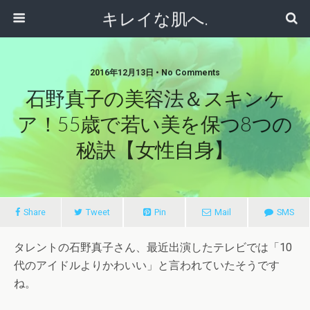
キレイな肌へ.
2016年12月13日 • No Comments
石野真子の美容法＆スキンケ
ア！55歳で若い美を保つ8つの
秘訣【女性自身】
Share
Tweet
Pin
Mail
SMS
タレントの石野真子さん、最近出演したテレビでは「10
代のアイドルよりかわいい」と言われていたそうです
ね。