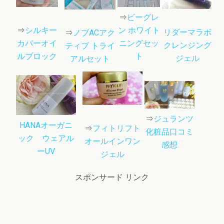
⇒
ビーグレ
⇒
シルキー
ン ホワイト
リダーマラボ
⇒
ノブACアク
カバーオイ
ニングセッ
クレンジング
ティブ トライ
ルブロック
ト
ジェル
アルセット
⇒
ジュランツ
HANAオーガニ
⇒
フィトリフト
化粧品口コミ
ック ウェアル
オールインワン
感想
ーUV
ジェル
スポンサード リンク