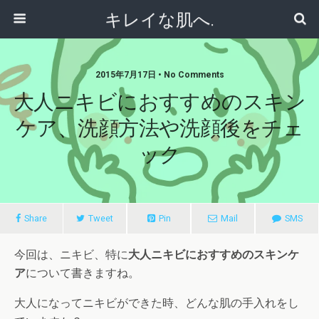
キレイな肌へ.
2015年7月17日 • No Comments
大人ニキビにおすすめのスキン
ケア、洗顔方法や洗顔後をチェ
ック
Share
Tweet
Pin
Mail
SMS
今回は、ニキビ、特に
大人ニキビにおすすめのスキンケ
ア
について書きますね。
大人になってニキビができた時、どんな肌の手入れをし