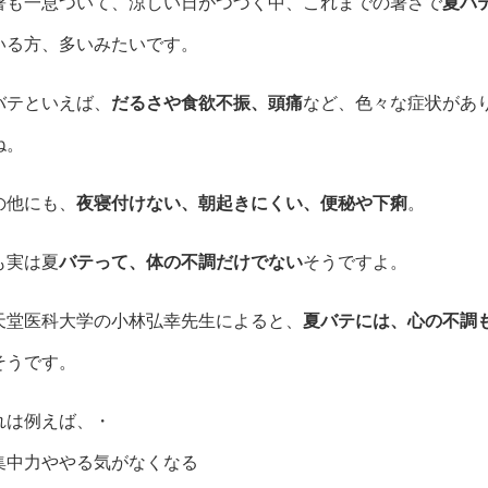
暑も一息ついて、涼しい日がつづく中、これまでの暑さで
夏バ
いる方、多いみたいです。
バテといえば、
だるさや食欲不振、頭痛
など、色々な症状があ
ね。
の他にも、
夜寝付けない、朝起きにくい、便秘や下痢
。
も実は夏
バテって、体の不調だけでない
そうですよ。
天堂医科大学の小林弘幸先生によると、
夏バテには、心の不調
そうです。
れは例えば、・
集中力ややる気がなくなる