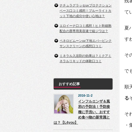
残
ナチュラグラッセuvプロテクション
ベース口コミ感想！ブルーライトカ
て
ット下地の成分や使い心地は？
エロイーナ口コミ感想！ヒト幹細胞
夏
配合の唇専用美容液で縦ジワは？
す
ペネロピムーンuv下地エバ―ピンク
サンスクリーンの感想口コミ,
そ
ミネラル入浴剤の効果は？ミクアミ
ネラルリキッドの体験口コミ
で
おすすめ記事
順
2016-11-2
る
インフルエンザ＆風
邪の予防法！予防接
種に手洗い、おすす
そ
め食べ物の新常識と
は？【L4you】
・