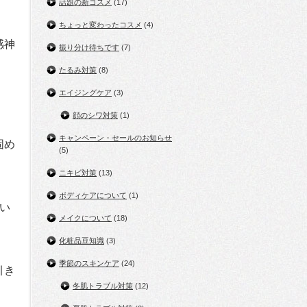
話題の新コスメ
(17)
ちょっと変わったコスメ
(4)
感神
振り分け待ちです
(7)
たるみ対策
(8)
エイジングケア
(3)
顔のシワ対策
(1)
キャンペーン・セールのお知らせ
固め
(5)
ニキビ対策
(13)
ボディケアについて
(1)
い
メイクについて
(18)
化粧品豆知識
(3)
季節のスキンケア
(24)
引き
冬肌トラブル対策
(12)