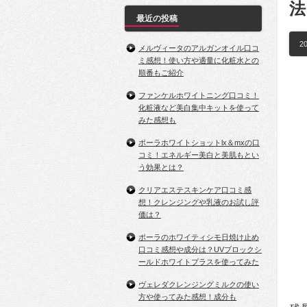
法
最近の投稿
20
メルヴィータのアルガンオイル口コ
ミ感想！使い方や適量に化粧水との
順番もご紹介
ファンケルホワイトニング口コミ！
化粧液など美白集中キットを使って
みた感想も
ポーラホワイトショットlx＆mxの口
コミ！エネルギー美白と美肌もとい
う効果とは？
クリアエステスキンケア口コミ感
想！クレンジングや乳液のお試し評
価は？
ポーラのホワイティシモ日焼け止め
口コミ感想や成分は？UVブロックシ
ールドホワイトプラスを使ってみた
ヴェレダクレンジングミルクの使い
方や使ってみた感想！成分も