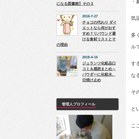
・
になる図書館】その３
2016-7-27
気
チョコの代わり ダイ
エットなら何がおす
すめ？リバウンド避
多
ける食材リストとそ
の理由
ル
2018-4-10
す
ジュランツ化粧品口
コミ＆感想まとめ～
パウダーに化粧水、
な
日焼け止め
そ
管理人プロフィール
と
こ