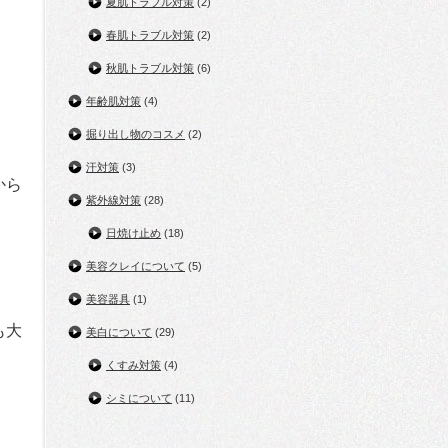
夏肌トラブル対策
(2)
春肌トラブル対策
(2)
秋肌トラブル対策
(6)
年齢肌対策
(4)
掘り出し物のコスメ
(2)
汗対策
(3)
から
紫外線対策
(28)
日焼け止め
(18)
美容クレイについて
(5)
美容器具
(1)
も大
美白について
(29)
くすみ対策
(4)
シミについて
(11)