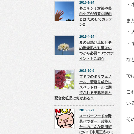
2016-1-24
・
冬こそシミ対策や美
白ケアが必要な理由
とは ためしてガッテ
ま
ン2
・
2015-4-24
夏の日焼け止めと冬
・
の乾燥肌の対策はい
つから必要？3つのポ
イントもご紹介
な
2016-10-9
で
ブドウのポリフェノ
ール、若返り成分レ
スベラトロールに期
こ
待される美肌効果と
配合化粧品は何がある？
い
2016-3-27
スーパーフードや野
そ
菜パウダー、芸能人
たちのこんな活用術
はNG【中居正広のミ