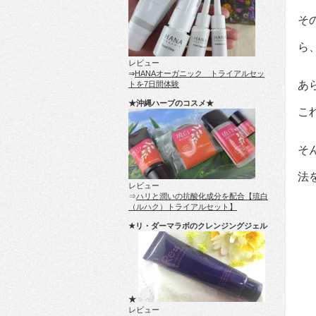
そ
ら
レビュー
⇒
HANAオーガニック トライアルセッ
あ
トを7日間体験
★沖縄ハーブのコスメ★
こ
そ
法
レビュー
⇒
ハリと潤いの抗酸化成分を配合【琉白
（ルハク）トライアルセット】
★リ・ダーマラボのクレンジングジェル
★
レビュー