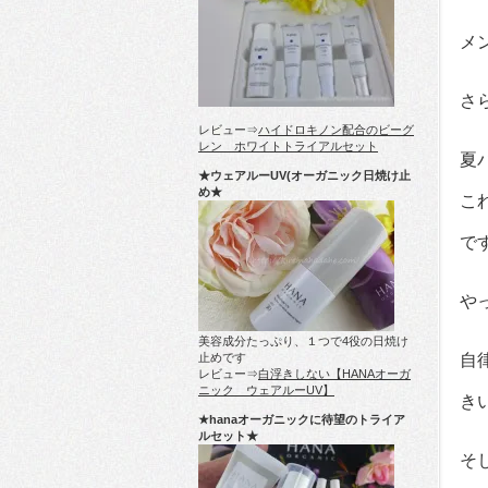
メ
さ
レビュー⇒
ハイドロキノン配合のビーグ
レン ホワイトトライアルセット
夏
★ウェアルーUV(オーガニック日焼け止
め★
こ
で
や
美容成分たっぷり、１つで4役の日焼け
止めです
自
レビュー⇒
白浮きしない【HANAオーガ
ニック ウェアルーUV】
き
★hanaオーガニックに待望のトライア
ルセット★
そ