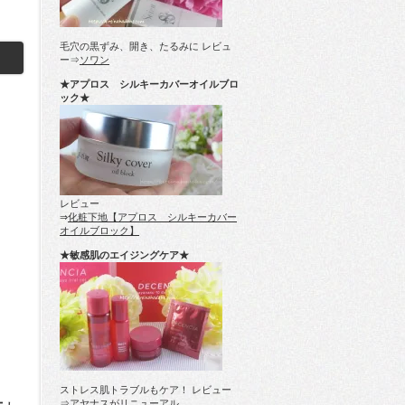
毛穴の黒ずみ、開き、たるみに レビュ
ー⇒
ソワン
★アプロス シルキーカバーオイルブロ
ック★
レビュー
⇒
化粧下地【アプロス シルキーカバー
オイルブロック】
★敏感肌のエイジングケア★
ストレス肌トラブルもケア！ レビュー
⇒
アヤナスがリニューアル