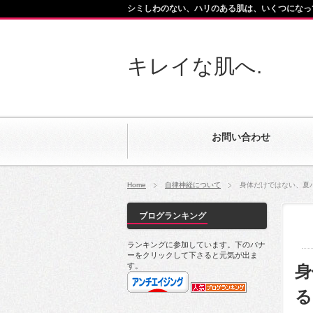
シミしわのない、ハリのある肌は、いくつになっ
キレイな肌へ.
お問い合わせ
Home
自律神経について
身体だけではない、夏
ブログランキング
ランキングに参加しています。下のバナ
ーをクリックして下さると元気が出ま
す。
身
る