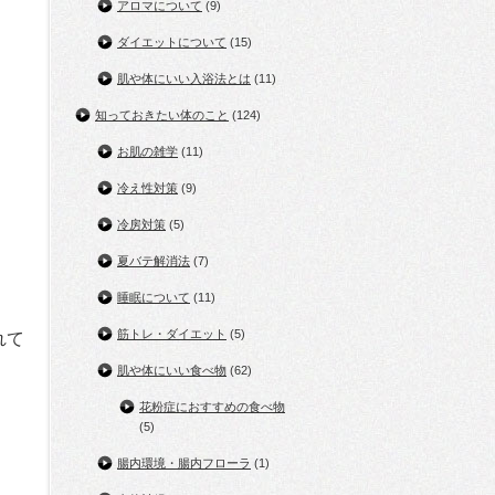
アロマについて
(9)
ダイエットについて
(15)
肌や体にいい入浴法とは
(11)
知っておきたい体のこと
(124)
お肌の雑学
(11)
冷え性対策
(9)
冷房対策
(5)
夏バテ解消法
(7)
睡眠について
(11)
筋トレ・ダイエット
(5)
れて
肌や体にいい食べ物
(62)
花粉症におすすめの食べ物
(5)
腸内環境・腸内フローラ
(1)