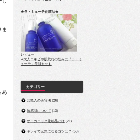
テ
し
★ラ・ミューテ化粧品★
りま
レビュー
⇒
大人ニキビや肌荒れの悩みに『ラ・ミ
ューテ』美肌セット
カテゴリー
もあ
芸能人の美容法
(26)
敏感肌について
(13)
オーガニック化粧品とは
(21)
キレイで元気になるコツは？
(53)