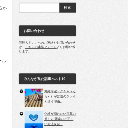
るか
お問い合わせ
管理人えいこへのご連絡やお問い合わせ
は、
こちらの連絡フォーム
よりお願い致
します。
ール
みんなが見た記事べスト10
沖縄海泥・クチャ（く
ちゃ）が普通のクレイ
と違う理由...
化粧が崩れない目薬の
差し方 間違いと正し
い方法を試...