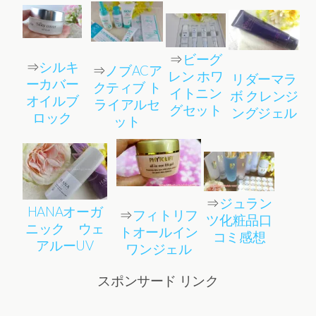
⇒
ビーグ
⇒
シルキ
⇒
ノブACア
レン ホワ
リダーマラ
ーカバー
クティブ ト
イトニン
ボ クレンジ
オイルブ
ライアルセ
グセット
ングジェル
ロック
ット
⇒
ジュラン
HANAオーガ
⇒
フィトリフ
ツ化粧品口
ニック ウェ
トオールイン
コミ感想
アルーUV
ワンジェル
スポンサード リンク