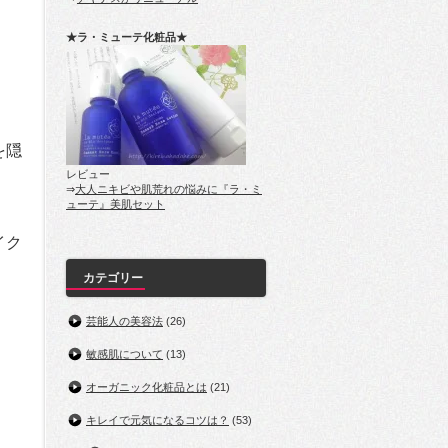
★ラ・ミューテ化粧品★
。
を隠
レビュー
⇒
大人ニキビや肌荒れの悩みに『ラ・ミ
ューテ』美肌セット
イク
カテゴリー
芸能人の美容法
(26)
敏感肌について
(13)
オーガニック化粧品とは
(21)
キレイで元気になるコツは？
(53)