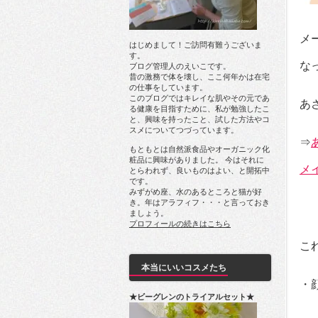
メ
はじめまして！ご訪問有難うございま
す。
な
ブログ管理人のえいこです。
昔の激務で体を壊し、ここ何年かは在宅
の仕事をしています。
このブログではキレイな肌やその元であ
あ
る健康を目指すために、私が勉強したこ
と、興味を持ったこと、試した方法やコ
スメについてつづっています。
⇒
もともとは自然派食品やオーガニック化
粧品に興味がありました。 今はそれに
メ
とらわれず、良いものはよい、と開拓中
です。
みずがめ座、水のあるところと猫が好
き。年はアラフィフ・・・と言っておき
ましょう。
プロフィールの続きはこちら
こ
本当にいいコスメたち
・
★ビーグレンのトライアルセット★