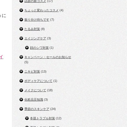
話題の新コスメ
(17)
ちょっと変わったコスメ
(4)
うに
振り分け待ちです
(7)
たるみ対策
(8)
エイジングケア
(3)
顔のシワ対策
(1)
イ
キャンペーン・セールのお知らせ
(5)
ニキビ対策
(13)
ボディケアについて
(1)
メイクについて
(18)
化粧品豆知識
(3)
季節のスキンケア
(24)
冬肌トラブル対策
(12)