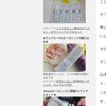
こ
そ
要
レビュー⇒
ハイドロキノン配合のビーグ
レン ホワイトトライアルセット
い
★ウェアルーUV(オーガニック日焼け止
め★
そ
そ
山
美容成分たっぷり、１つで4役の日焼け
止めです
レビュー⇒
白浮きしない【HANAオーガ
ト
ニック ウェアルーUV】
★hanaオーガニックに待望のトライア
こ
ルセット★
す