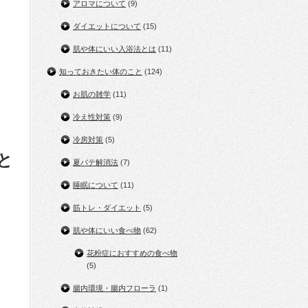
アロマについて
(9)
ダイエットについて
(15)
肌や体にいい入浴法とは
(11)
知っておきたい体のこと
(124)
お肌の雑学
(11)
冷え性対策
(9)
冷房対策
(5)
と
夏バテ解消法
(7)
睡眠について
(11)
筋トレ・ダイエット
(5)
肌や体にいい食べ物
(62)
花粉症におすすめの食べ物
(5)
腸内環境・腸内フローラ
(1)