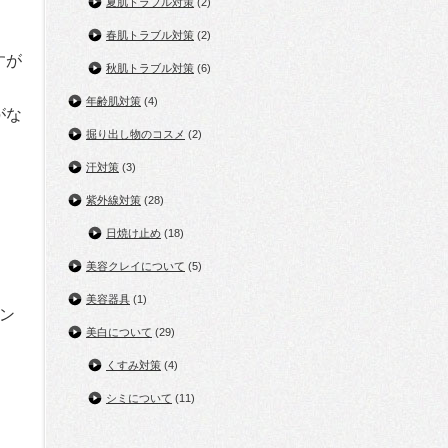
夏肌トラブル対策
(2)
春肌トラブル対策
(2)
すが
秋肌トラブル対策
(6)
年齢肌対策
(4)
がな
掘り出し物のコスメ
(2)
汗対策
(3)
紫外線対策
(28)
日焼け止め
(18)
美容クレイについて
(5)
美容器具
(1)
ン
美白について
(29)
くすみ対策
(4)
シミについて
(11)