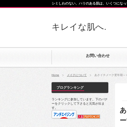
シミしわのない、ハリのある肌は、いくつになっ
キレイな肌へ.
お問い合わせ
Home
メイクについて
あさイチメーク更年期～
ブログランキング
ランキングに参加しています。下のバナ
ーをクリックして下さると元気が出ま
す。
あ
ー