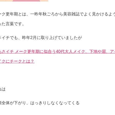
ーク更年期とは、一昨年秋ごろから美容雑誌でよく見かけるよ
った言葉です。
さイチでも、昨年2月に取り上げていましたが
あさイチ メーク更年期に似合う40代大人メイク、下地や眉、ア
イクにチークとは？
れは
顔全体が下がり、はっきりしなくなってくる