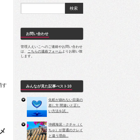
お問い合わせ
管理人えいこへのご連絡やお問い合わせ
は、
こちらの連絡フォーム
よりお願い致
します。
消す
みんなが見た記事べスト10
化粧が崩れない目薬の
差し方 間違いと正し
い方法を試...
沖縄海泥・クチャ（く
メ
ちゃ）が普通のクレイ
と違う理由...