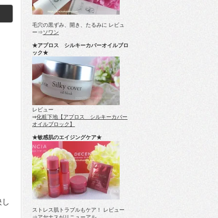
毛穴の黒ずみ、開き、たるみに レビュ
ー⇒
ソワン
★アプロス シルキーカバーオイルブロ
ック★
レビュー
⇒
化粧下地【アプロス シルキーカバー
オイルブロック】
★敏感肌のエイジングケア★
映し
ストレス肌トラブルもケア！ レビュー
⇒
アヤナスがリニューアル