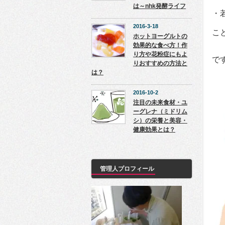
は～nhk発酵ライフ
・
2016-3-18
こ
ホットヨーグルトの
効果的な食べ方！作
り方や花粉症にもよ
で
りおすすめの方法と
は？
2016-10-2
注目の未来食材・ユ
ーグレナ（ミドリム
シ）の栄養と美容・
健康効果とは？
管理人プロフィール