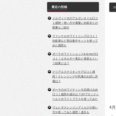
最近の投稿
20
メルヴィータのアルガンオイル口コ
ミ感想！使い方や適量に化粧水との
順番もご紹介
ファンケルホワイトニング口コミ！
化粧液など美白集中キットを使って
みた感想も
ポーラホワイトショットlx＆mxの口
コミ！エネルギー美白と美肌もとい
う効果とは？
クリアエステスキンケア口コミ感
想！クレンジングや乳液のお試し評
価は？
ポーラのホワイティシモ日焼け止め
口コミ感想や成分は？UVブロックシ
ールドホワイトプラスを使ってみた
4
ヴェレダクレンジングミルクの使い
方や使ってみた感想！成分も