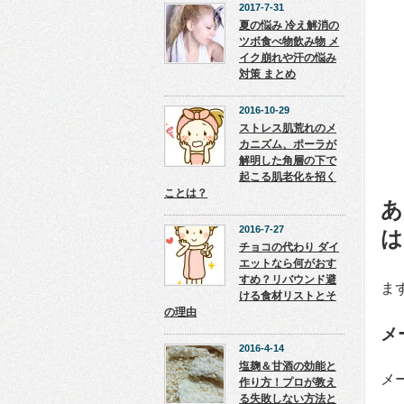
2017-7-31
夏の悩み 冷え解消の
ツボ食べ物飲み物 メ
イク崩れや汗の悩み
対策 まとめ
2016-10-29
ストレス肌荒れのメ
カニズム、ポーラが
解明した角層の下で
起こる肌老化を招く
ことは？
あ
2016-7-27
は
チョコの代わり ダイ
エットなら何がおす
すめ？リバウンド避
ま
ける食材リストとそ
の理由
メ
2016-4-14
塩麹＆甘酒の効能と
メ
作り方！プロが教え
る失敗しない方法と