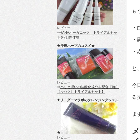
も
・
レビュー
⇒
HANAオーガニック トライアルセッ
トを7日間体験
・
★沖縄ハーブのコスメ★
・
と
レビュー
今
⇒
ハリと潤いの抗酸化成分を配合【琉白
（ルハク）トライアルセット】
る
★リ・ダーマラボのクレンジングジェル
ま
メ
★
レビュー