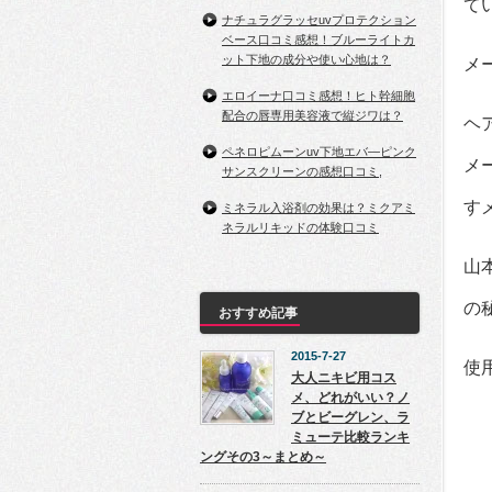
て
ナチュラグラッセuvプロテクション
ベース口コミ感想！ブルーライトカ
ット下地の成分や使い心地は？
メ
エロイーナ口コミ感想！ヒト幹細胞
配合の唇専用美容液で縦ジワは？
ヘ
ペネロピムーンuv下地エバ―ピンク
メ
サンスクリーンの感想口コミ,
す
ミネラル入浴剤の効果は？ミクアミ
ネラルリキッドの体験口コミ
山
の
おすすめ記事
2015-7-27
使
大人ニキビ用コス
メ、どれがいい？ノ
ブとビーグレン、ラ
ミューテ比較ランキ
ングその3～まとめ～