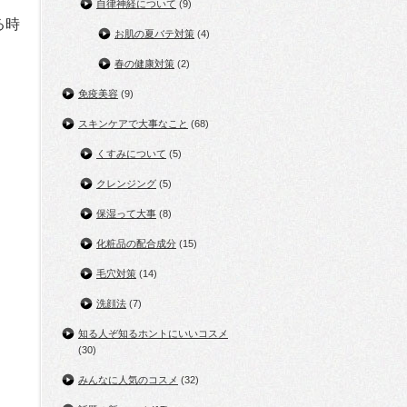
自律神経について
(9)
る時
お肌の夏バテ対策
(4)
春の健康対策
(2)
免疫美容
(9)
スキンケアで大事なこと
(68)
くすみについて
(5)
クレンジング
(5)
保湿って大事
(8)
化粧品の配合成分
(15)
毛穴対策
(14)
洗顔法
(7)
知る人ぞ知るホントにいいコスメ
(30)
みんなに人気のコスメ
(32)