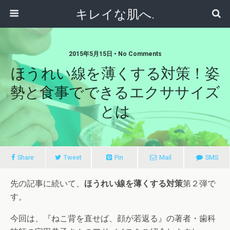
キレイな肌へ.
2015年5月15日 • No Comments
ほうれい線を薄くする対策！姿
勢と食事でできるエクササイズ
とは
Share
Tweet
Pin
Mail
SMS
先の記事に続いて、
ほうれい線を薄くする対策
第２弾で
す。
今回は、『ねこ背を直せば、顔が若返る』の著者・歯科