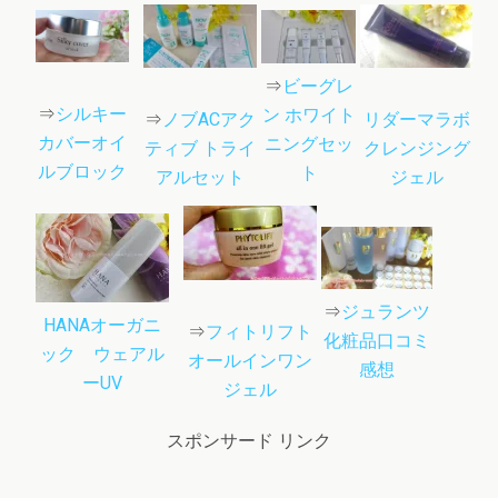
⇒
ビーグレ
⇒
シルキー
ン ホワイト
リダーマラボ
⇒
ノブACアク
カバーオイ
ニングセッ
クレンジング
ティブ トライ
ルブロック
ト
ジェル
アルセット
⇒
ジュランツ
HANAオーガニ
⇒
フィトリフト
化粧品口コミ
ック ウェアル
オールインワン
感想
ーUV
ジェル
スポンサード リンク