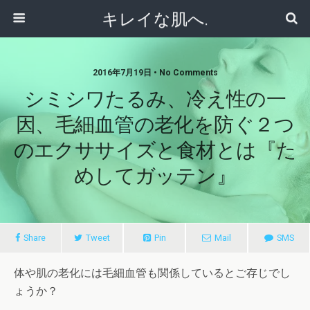
キレイな肌へ.
2016年7月19日 • No Comments
シミシワたるみ、冷え性の一
因、毛細血管の老化を防ぐ２つ
のエクササイズと食材とは『た
めしてガッテン』
Share
Tweet
Pin
Mail
SMS
体や肌の老化には毛細血管も関係しているとご存じでし
ょうか？