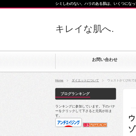
シミしわのない、ハリのある肌は、いくつになっ
キレイな肌へ.
お問い合わせ
Home
ダイエットについて
ウェストがくびれで
ブログランキング
ランキングに参加しています。下のバナ
ーをクリックして下さると元気が出ま
す。
ウ
ゾ