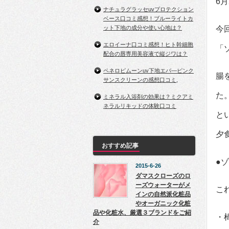
6
ナチュラグラッセuvプロテクション
ベース口コミ感想！ブルーライトカ
ット下地の成分や使い心地は？
今
エロイーナ口コミ感想！ヒト幹細胞
「
配合の唇専用美容液で縦ジワは？
ペネロピムーンuv下地エバ―ピンク
腸
サンスクリーンの感想口コミ,
た
ミネラル入浴剤の効果は？ミクアミ
ネラルリキッドの体験口コミ
と
夕
おすすめ記事
●
2015-6-26
ダマスクローズのロ
ーズウォーターがメ
こ
インの自然派化粧品
やオーガニック化粧
品や化粧水、厳選３ブランドをご紹
・
介