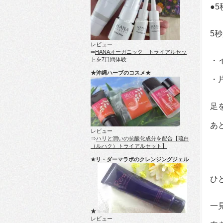
●
5
レビュー
⇒
HANAオーガニック トライアルセッ
トを7日間体験
・
★沖縄ハーブのコスメ★
・
足
あ
レビュー
⇒
ハリと潤いの抗酸化成分を配合【琉白
（ルハク）トライアルセット】
★リ・ダーマラボのクレンジングジェル
ひ
一
★
レビュー