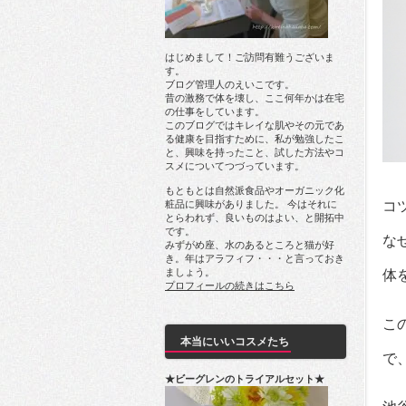
はじめまして！ご訪問有難うございま
す。
ブログ管理人のえいこです。
昔の激務で体を壊し、ここ何年かは在宅
の仕事をしています。
このブログではキレイな肌やその元であ
る健康を目指すために、私が勉強したこ
と、興味を持ったこと、試した方法やコ
スメについてつづっています。
もともとは自然派食品やオーガニック化
粧品に興味がありました。 今はそれに
コ
とらわれず、良いものはよい、と開拓中
です。
な
みずがめ座、水のあるところと猫が好
き。年はアラフィフ・・・と言っておき
ましょう。
体
プロフィールの続きはこちら
こ
本当にいいコスメたち
で
★ビーグレンのトライアルセット★