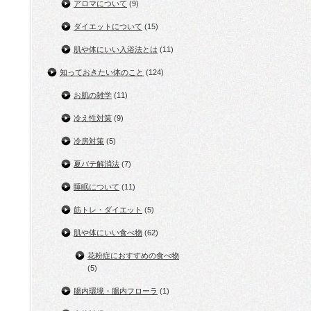
アロマについて
(9)
ダイエットについて
(15)
肌や体にいい入浴法とは
(11)
知っておきたい体のこと
(124)
お肌の雑学
(11)
冷え性対策
(9)
冷房対策
(5)
夏バテ解消法
(7)
睡眠について
(11)
筋トレ・ダイエット
(5)
肌や体にいい食べ物
(62)
花粉症におすすめの食べ物
(5)
腸内環境・腸内フローラ
(1)