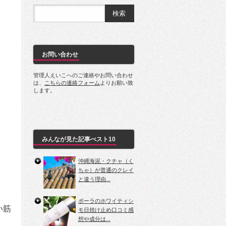
お問い合わせ
管理人えいこへのご連絡やお問い合わせ
は、
こちらの連絡フォーム
よりお願い致
します。
みんなが見た記事べスト10
沖縄海泥・クチャ（く
ちゃ）が普通のクレイ
と違う理由...
ポーラのホワイティシ
い筋
モ日焼け止め口コミ感
想や成分は...