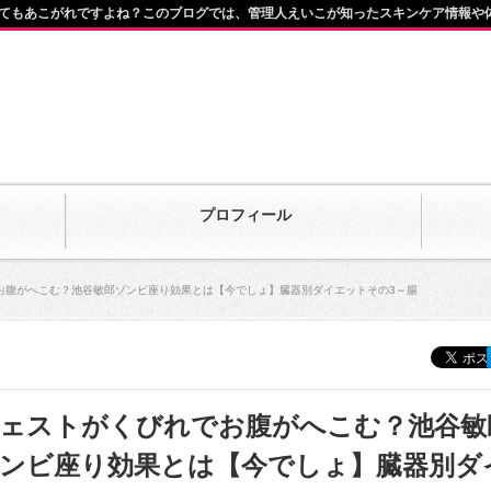
てもあこがれですよね？このブログでは、管理人えいこが知ったスキンケア情報や
プロフィール
お腹がへこむ？池谷敏郎ゾンビ座り効果とは【今でしょ】臓器別ダイエットその3～腸
ェストがくびれでお腹がへこむ？池谷敏
ンビ座り効果とは【今でしょ】臓器別ダ