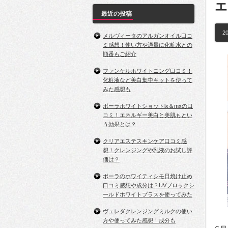
エ
最近の投稿
20
メルヴィータのアルガンオイル口コ
ミ感想！使い方や適量に化粧水との
順番もご紹介
ファンケルホワイトニング口コミ！
化粧液など美白集中キットを使って
みた感想も
ポーラホワイトショットlx＆mxの口
コミ！エネルギー美白と美肌もとい
う効果とは？
クリアエステスキンケア口コミ感
想！クレンジングや乳液のお試し評
価は？
ポーラのホワイティシモ日焼け止め
口コミ感想や成分は？UVブロックシ
ールドホワイトプラスを使ってみた
ヴェレダクレンジングミルクの使い
方や使ってみた感想！成分も