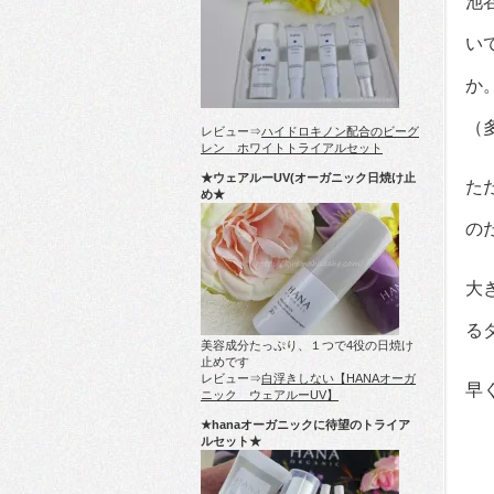
池
い
か
（
レビュー⇒
ハイドロキノン配合のビーグ
レン ホワイトトライアルセット
★ウェアルーUV(オーガニック日焼け止
た
め★
の
大
る
美容成分たっぷり、１つで4役の日焼け
止めです
レビュー⇒
白浮きしない【HANAオーガ
早
ニック ウェアルーUV】
★hanaオーガニックに待望のトライア
ルセット★