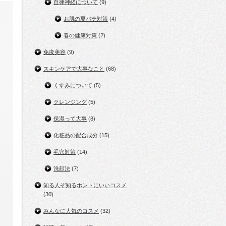
自律神経について
(9)
お肌の夏バテ対策
(4)
春の健康対策
(2)
免疫美容
(9)
スキンケアで大事なこと
(68)
くすみについて
(5)
クレンジング
(5)
保湿って大事
(8)
化粧品の配合成分
(15)
毛穴対策
(14)
洗顔法
(7)
知る人ぞ知るホントにいいコスメ
(30)
みんなに人気のコスメ
(32)