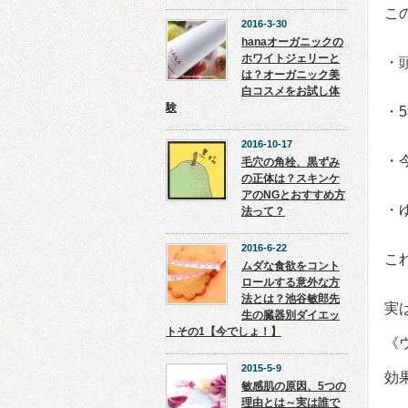
こ
2016-3-30
hanaオーガニックの
ホワイトジェリーと
・
は？オーガニック美
白コスメをお試し体
験
・
2016-10-17
・
毛穴の角栓、黒ずみ
の正体は？スキンケ
アのNGとおすすめ方
・
法って？
2016-6-22
こ
ムダな食欲をコント
ロールする意外な方
法とは？池谷敏郎先
実
生の臓器別ダイエッ
トその1【今でしょ！】
《
2015-5-9
効
敏感肌の原因、5つの
理由とは～実は誰で