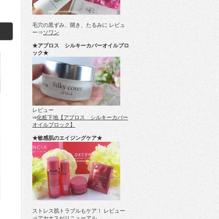
毛穴の黒ずみ、開き、たるみに レビュ
ー⇒
ソワン
★アプロス シルキーカバーオイルブロ
ック★
レビュー
⇒
化粧下地【アプロス シルキーカバー
オイルブロック】
★敏感肌のエイジングケア★
ストレス肌トラブルもケア！ レビュー
⇒
アヤナスがリニューアル