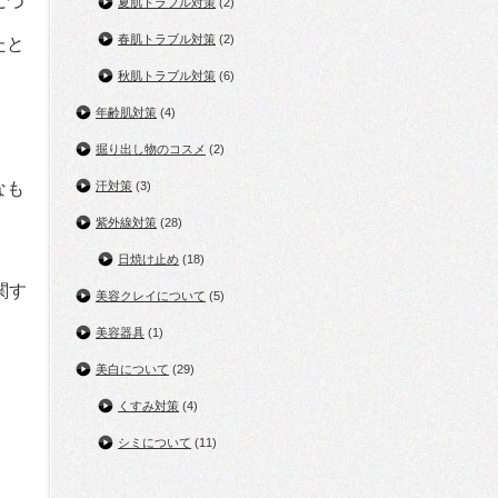
につ
夏肌トラブル対策
(2)
春肌トラブル対策
(2)
たと
秋肌トラブル対策
(6)
年齢肌対策
(4)
掘り出し物のコスメ
(2)
なも
汗対策
(3)
紫外線対策
(28)
日焼け止め
(18)
関す
美容クレイについて
(5)
美容器具
(1)
美白について
(29)
。
くすみ対策
(4)
シミについて
(11)