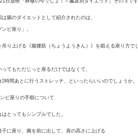
月21日放映『林修の今でしょ！～臓器別ダイエット』その３で
回は腸のダイエットとして紹介されたのは、
ゾンビ座り」。
を吊り上げる《腸腰筋（ちょうようきん）》を鍛える座り方で
。
いってもただじっと座るだけではなくて、
食2時間あとに行うストレッチ、といったらいいのでしょうか。
ゾンビ座りの手順について
れはとってもシンプルでした。
椅子に座り、腕を前に出して、肩の高さに上げる