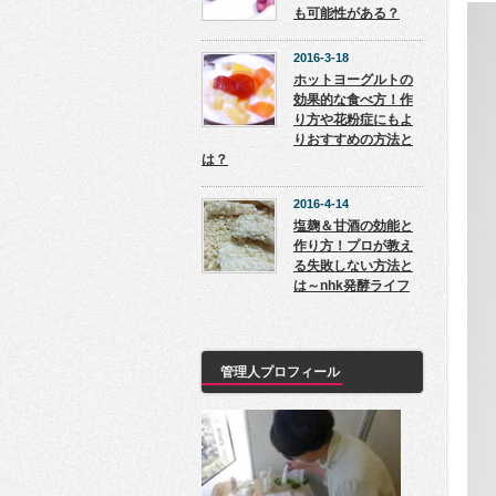
も可能性がある？
2016-3-18
ホットヨーグルトの
効果的な食べ方！作
り方や花粉症にもよ
りおすすめの方法と
は？
2016-4-14
塩麹＆甘酒の効能と
作り方！プロが教え
る失敗しない方法と
は～nhk発酵ライフ
管理人プロフィール