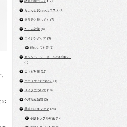
話題の新コスメ
(17)
ちょっと変わったコスメ
(4)
振り分け待ちです
(7)
たるみ対策
(8)
エイジングケア
(3)
顔のシワ対策
(1)
キャンペーン・セールのお知らせ
(5)
ニキビ対策
(13)
す。
ボディケアについて
(1)
メイクについて
(18)
化粧品豆知識
(3)
なの
季節のスキンケア
(24)
冬肌トラブル対策
(12)