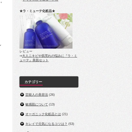
す。
★ラ・ミューテ化粧品★
し
レビュー
⇒
大人ニキビや肌荒れの悩みに『ラ・ミ
ューテ』美肌セット
カテゴリー
芸能人の美容法
(26)
敏感肌について
(13)
オーガニック化粧品とは
(21)
キレイで元気になるコツは？
(53)