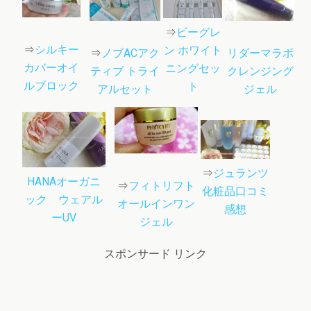
⇒
ビーグレ
⇒
シルキー
ン ホワイト
リダーマラボ
⇒
ノブACアク
カバーオイ
ニングセッ
クレンジング
ティブ トライ
ルブロック
ト
ジェル
アルセット
⇒
ジュランツ
HANAオーガニ
⇒
フィトリフト
化粧品口コミ
ック ウェアル
オールインワン
感想
ーUV
ジェル
スポンサード リンク