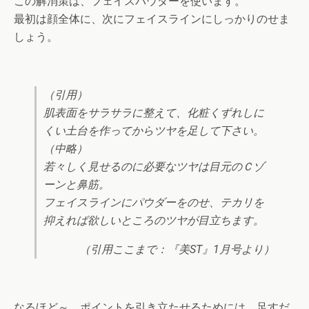
この解消策は、フェイスパウダーを使います。
最初は顔全体に、次にフェイスラインにしっかりのせま
しょう。
（引用）
肌表面をサラサラに整えて、化粧くずれしに
くい土台を作ってからツヤを足して下さい。
（中略）
若々しく見せるのに必要なツヤは目元のＣゾ
ーンと鼻筋。
フェイスラインにパウダーをのせ、テカリを
抑えれば欲しいところのツヤが目立ちます。
（引用ここまで：『美ST』1月号より）
なるほど～、ポイントを引き立たせるためには、足すだ