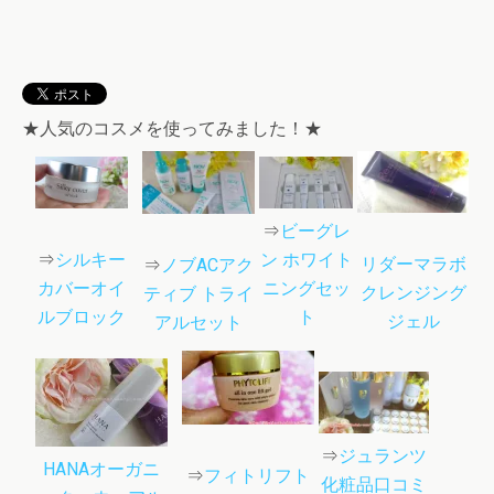
★人気のコスメを使ってみました！★
⇒
ビーグレ
⇒
シルキー
ン ホワイト
リダーマラボ
⇒
ノブACアク
カバーオイ
ニングセッ
クレンジング
ティブ トライ
ルブロック
ト
ジェル
アルセット
⇒
ジュランツ
HANAオーガニ
⇒
フィトリフト
化粧品口コミ