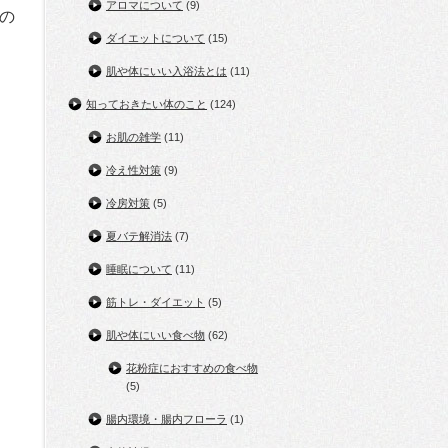
アロマについて
(9)
の
ダイエットについて
(15)
肌や体にいい入浴法とは
(11)
知っておきたい体のこと
(124)
お肌の雑学
(11)
冷え性対策
(9)
冷房対策
(5)
夏バテ解消法
(7)
睡眠について
(11)
筋トレ・ダイエット
(5)
肌や体にいい食べ物
(62)
花粉症におすすめの食べ物
(5)
腸内環境・腸内フローラ
(1)