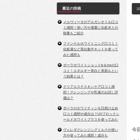
最近の投稿
20
メルヴィータのアルガンオイル口コ
ミ感想！使い方や適量に化粧水との
順番もご紹介
ファンケルホワイトニング口コミ！
化粧液など美白集中キットを使って
みた感想も
ポーラホワイトショットlx＆mxの口
コミ！エネルギー美白と美肌もとい
う効果とは？
クリアエステスキンケア口コミ感
想！クレンジングや乳液のお試し評
価は？
ポーラのホワイティシモ日焼け止め
口コミ感想や成分は？UVブロックシ
ールドホワイトプラスを使ってみた
今
ヴェレダクレンジングミルクの使い
方や使ってみた感想！成分も