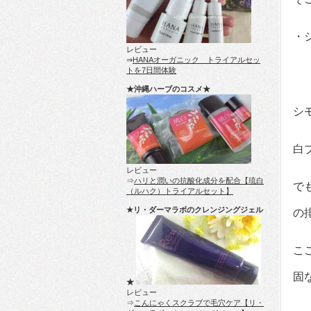
・
レビュー
⇒
HANAオーガニック トライアルセッ
トを7日間体験
★沖縄ハーブのコスメ★
シ
白
レビュー
⇒
ハリと潤いの抗酸化成分を配合【琉白
で
（ルハク）トライアルセット】
★リ・ダーマラボのクレンジングジェル
の
こ
固
★
レビュー
⇒
こんにゃくスクラブで毛穴ケア【リ・