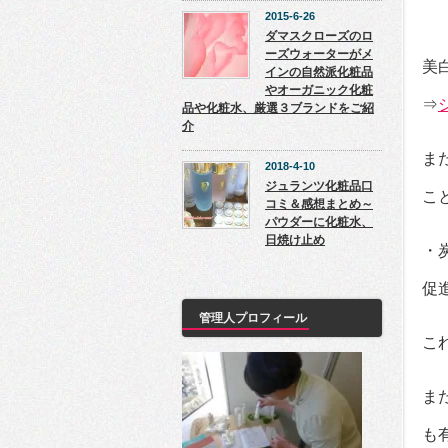
2015-6-26
ダマスクローズのロ
ーズウォーターがメ
美
インの自然派化粧品
やオーガニック化粧
⇒
品や化粧水、厳選３ブランドをご紹
介
ま
2018-4-10
ジュランツ化粧品口
こ
コミ＆感想まとめ～
パウダーに化粧水、
日焼け止め
・
促
管理人プロフィール
こ
ま
も