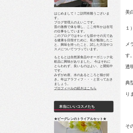
美
はじめまして！ご訪問有難うございま
す。
ブログ管理人のえいこです。
昔の激務で体を壊し、ここ何年かは在宅
１
の仕事をしています。
このブログではキレイな肌やその元であ
る健康を目指すために、私が勉強したこ
メ
と、興味を持ったこと、試した方法やコ
スメについてつづっています。
す
もともとは自然派食品やオーガニック化
粧品に興味がありました。 今はそれに
とらわれず、良いものはよい、と開拓中
透
です。
みずがめ座、水のあるところと猫が好
き。年はアラフィフ・・・と言っておき
典
ましょう。
プロフィールの続きはこちら
り
本当にいいコスメたち
★ビーグレンのトライアルセット★
そ