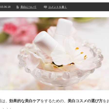
15.06.18
美白について
コメントを書く
回は、
効果的な美白ケア
をするための、
美白コスメの選び方
を