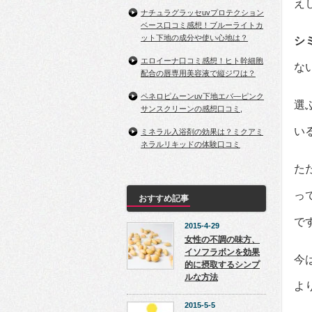
え
ナチュラグラッセuvプロテクション
ベース口コミ感想！ブルーライトカ
ット下地の成分や使い心地は？
シ
エロイーナ口コミ感想！ヒト幹細胞
な
配合の唇専用美容液で縦ジワは？
ペネロピムーンuv下地エバ―ピンク
選
サンスクリーンの感想口コミ,
い
ミネラル入浴剤の効果は？ミクアミ
ネラルリキッドの体験口コミ
た
っ
おすすめ記事
で
2015-4-29
女性の不調の味方、
イソフラボンを効果
今
的に摂取するシンプ
ルな方法
よ
2015-5-5