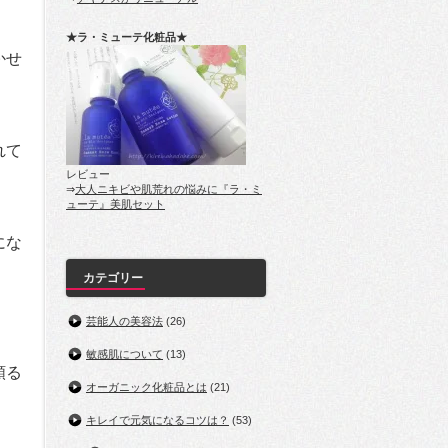
★ラ・ミューテ化粧品★
かせ
れて
レビュー
⇒
大人ニキビや肌荒れの悩みに『ラ・ミ
ューテ』美肌セット
にな
カテゴリー
芸能人の美容法
(26)
敏感肌について
(13)
頼る
オーガニック化粧品とは
(21)
キレイで元気になるコツは？
(53)