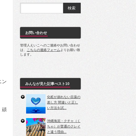
お問い合わせ
管理人えいこへのご連絡やお問い合わせ
は、
こちらの連絡フォーム
よりお願い致
します。
ニン
みんなが見た記事べスト10
化粧が崩れない目薬の
差し方 間違いと正し
い方法を試...
、頑
沖縄海泥・クチャ（く
ちゃ）が普通のクレイ
と違う理由...