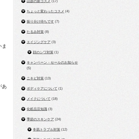
話題の新コスメ
(17)
ちょっと変わったコスメ
(4)
振り分け待ちです
(7)
たるみ対策
(8)
エイジングケア
(3)
いま
顔のシワ対策
(1)
キャンペーン・セールのお知らせ
(5)
ニキビ対策
(13)
があ
ボディケアについて
(1)
メイクについて
(18)
化粧品豆知識
(3)
季節のスキンケア
(24)
冬肌トラブル対策
(12)