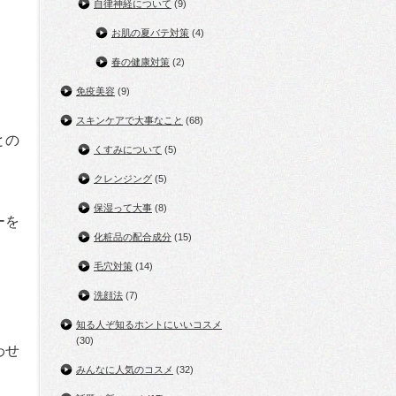
自律神経について
(9)
お肌の夏バテ対策
(4)
春の健康対策
(2)
免疫美容
(9)
スキンケアで大事なこと
(68)
との
くすみについて
(5)
クレンジング
(5)
保湿って大事
(8)
ーを
化粧品の配合成分
(15)
毛穴対策
(14)
洗顔法
(7)
知る人ぞ知るホントにいいコスメ
(30)
わせ
みんなに人気のコスメ
(32)