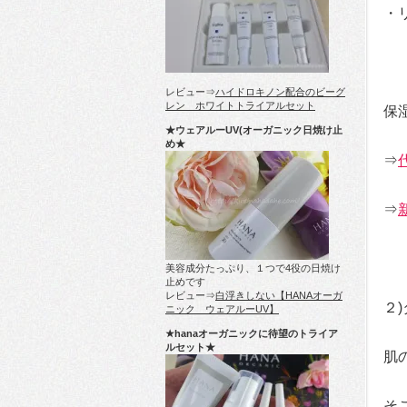
・
レビュー⇒
ハイドロキノン配合のビーグ
レン ホワイトトライアルセット
保
★ウェアルーUV(オーガニック日焼け止
め★
⇒
⇒
美容成分たっぷり、１つで4役の日焼け
止めです
レビュー⇒
白浮きしない【HANAオーガ
２
ニック ウェアルーUV】
★hanaオーガニックに待望のトライア
ルセット★
肌
そ