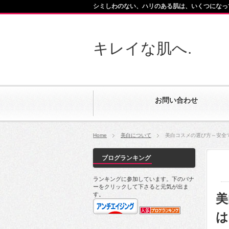
シミしわのない、ハリのある肌は、いくつになっ
キレイな肌へ.
お問い合わせ
Home
美白について
美白コスメの選び方～安全
ブログランキング
ランキングに参加しています。下のバナ
ーをクリックして下さると元気が出ま
す。
美
は