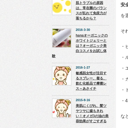
肌トラブルの原因
安
は、常在菌のバラン
スが乱れて免疫力が
を
落ちるから？
2016-3-30
そ
hanaオーガニックの
ホワイトジェリーと
は？オーガニック美
・
白コスメをお試し体
験
・
2016-1-27
・
敏感肌女性が注目す
るスプレー、着る、
・
飲む化粧品で摩擦レ
ス～あさイチ
・
2015-8-16
・4
美肌にくびれ、髪ツ
ヤツヤに歯もきれ
な
い！オメガ3の油の美
容効果がすごすぎる