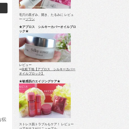
毛穴の黒ずみ、開き、たるみに レビュ
ー⇒
ソワン
★アプロス シルキーカバーオイルブロ
ック★
レビュー
⇒
化粧下地【アプロス シルキーカバー
オイルブロック】
★敏感肌のエイジングケア★
お伝
ストレス肌トラブルもケア！ レビュー
⇒
アヤナスがリニューアル