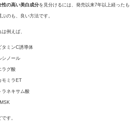
全性の高い美白成分
を見分けるには、発売以来7年以上経ったも
選ぶのも、良い方法です。
れは例えば、
ビタミンC誘導体
ルシノール
エラグ酸
カモミラET
トラネキサム酸
MSK
どです。