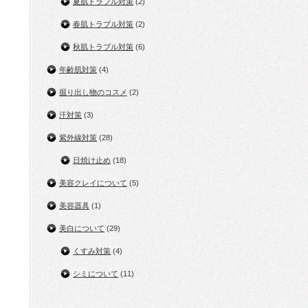
夏肌トラブル対策
(2)
春肌トラブル対策
(2)
秋肌トラブル対策
(6)
年齢肌対策
(4)
掘り出し物のコスメ
(2)
汗対策
(3)
紫外線対策
(28)
日焼け止め
(18)
美容クレイについて
(5)
美容器具
(1)
美白について
(29)
くすみ対策
(4)
シミについて
(11)