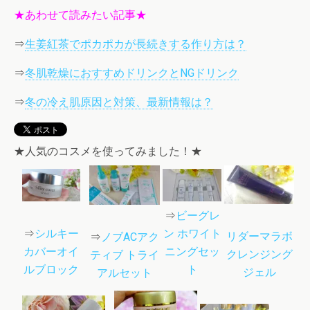
★あわせて読みたい記事★
⇒
生姜紅茶でポカポカが長続きする作り方は？
⇒
冬肌乾燥におすすめドリンクとNGドリンク
⇒
冬の冷え肌原因と対策、最新情報は？
★人気のコスメを使ってみました！★
⇒
ビーグレ
⇒
シルキー
ン ホワイト
リダーマラボ
⇒
ノブACアク
カバーオイ
ニングセッ
クレンジング
ティブ トライ
ルブロック
ト
ジェル
アルセット