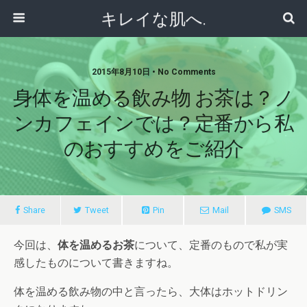
キレイな肌へ.
2015年8月10日 • No Comments
身体を温める飲み物 お茶は？ノ
ンカフェインでは？定番から私
のおすすめをご紹介
Share
Tweet
Pin
Mail
SMS
今回は、
体を温めるお茶
について、定番のもので私が実
感したものについて書きますね。
体を温める飲み物の中と言ったら、大体はホットドリン