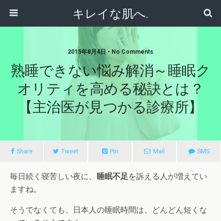
キレイな肌へ.
2015年8月4日 • No Comments
熟睡できない悩み解消～睡眠ク
オリティを高める秘訣とは？
【主治医が見つかる診療所】
Share
Tweet
Pin
Mail
SMS
毎日続く寝苦しい夜に、
睡眠不足
を訴える人が増えてい
ますね。
そうでなくても、日本人の睡眠時間は、どんどん短くな