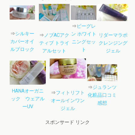
⇒
ビーグレ
⇒
シルキー
ン ホワイト
リダーマラボ
⇒
ノブACアク
カバーオイ
ニングセッ
クレンジング
ティブ トライ
ルブロック
ト
ジェル
アルセット
⇒
ジュランツ
HANAオーガニ
⇒
フィトリフト
化粧品口コミ
ック ウェアル
オールインワン
感想
ーUV
ジェル
スポンサード リンク