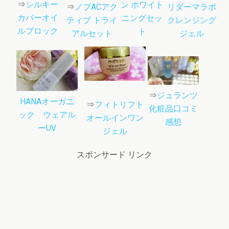
⇒
シルキー
ン ホワイト
リダーマラボ
⇒
ノブACアク
カバーオイ
ニングセッ
クレンジング
ティブ トライ
ルブロック
ト
ジェル
アルセット
⇒
ジュランツ
HANAオーガニ
⇒
フィトリフト
化粧品口コミ
ック ウェアル
オールインワン
感想
ーUV
ジェル
スポンサード リンク