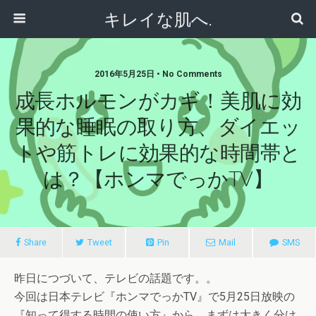
キレイな肌へ.
2016年5月25日 • No Comments
成長ホルモンがカギ！美肌に効
果的な睡眠の取り方、ダイエッ
トや筋トレに効果的な時間帯と
は？【ホンマでっかTV】
Share
Tweet
Pin
Mail
SMS
昨日につづいて、テレビの話題です。。
今回は日本テレビ『ホンマでっかTV』で5月25日放映の
『知って得する時間の使い方』から、まずは大きく分け