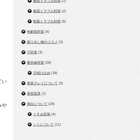
夏肌トラブル対策
(2)
春肌トラブル対策
(2)
秋肌トラブル対策
(6)
年齢肌対策
(4)
掘り出し物のコスメ
(2)
汗対策
(3)
紫外線対策
(28)
日焼け止め
(18)
てい
美容クレイについて
(5)
美容器具
(1)
美白について
(29)
みや
くすみ対策
(4)
シミについて
(11)