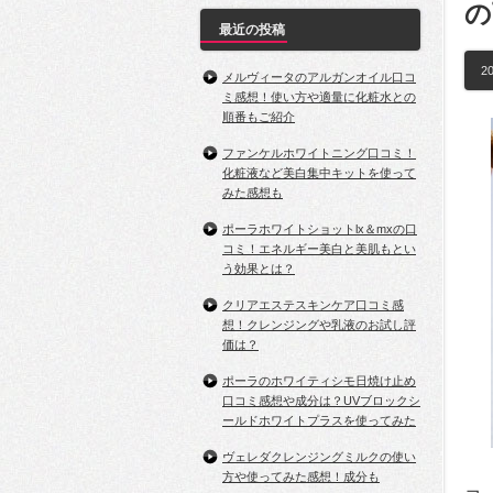
の
最近の投稿
20
メルヴィータのアルガンオイル口コ
ミ感想！使い方や適量に化粧水との
順番もご紹介
ファンケルホワイトニング口コミ！
化粧液など美白集中キットを使って
みた感想も
ポーラホワイトショットlx＆mxの口
コミ！エネルギー美白と美肌もとい
う効果とは？
クリアエステスキンケア口コミ感
想！クレンジングや乳液のお試し評
価は？
ポーラのホワイティシモ日焼け止め
口コミ感想や成分は？UVブロックシ
ールドホワイトプラスを使ってみた
ヴェレダクレンジングミルクの使い
方や使ってみた感想！成分も