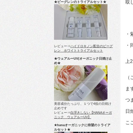
取
★ビーグレンのトライアルセット★
・
・
レビュー⇒
ハイドロキノン配合のビーグ
レン ホワイトトライアルセット
★ウェアルーUV(オーガニック日焼け止
上
め★
（
ま
つ
美容成分たっぷり、１つで4役の日焼け
止めです
日
レビュー⇒
白浮きしない【HANAオーガ
ニック ウェアルーUV】
こ
★hanaオーガニックに待望のトライア
ルセット★