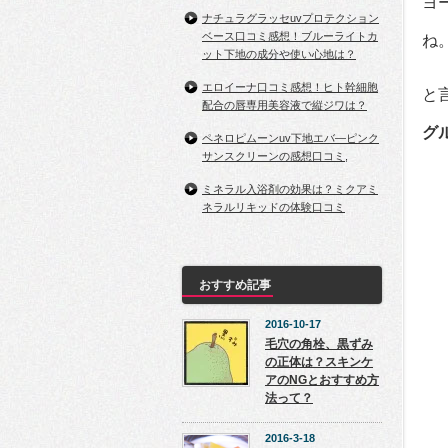
ヨ
ナチュラグラッセuvプロテクション
ベース口コミ感想！ブルーライトカ
ね
ット下地の成分や使い心地は？
エロイーナ口コミ感想！ヒト幹細胞
と
配合の唇専用美容液で縦ジワは？
グ
ペネロピムーンuv下地エバ―ピンク
サンスクリーンの感想口コミ,
ミネラル入浴剤の効果は？ミクアミ
ネラルリキッドの体験口コミ
おすすめ記事
2016-10-17
毛穴の角栓、黒ずみ
の正体は？スキンケ
アのNGとおすすめ方
法って？
2016-3-18