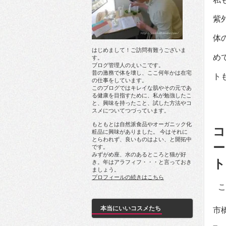
紫
体
はじめまして！ご訪問有難うございま
め
す。
ブログ管理人のえいこです。
昔の激務で体を壊し、ここ何年かは在宅
ト
の仕事をしています。
このブログではキレイな肌やその元であ
る健康を目指すために、私が勉強したこ
と、興味を持ったこと、試した方法やコ
スメについてつづっています。
もともとは自然派食品やオーガニック化
コ
粧品に興味がありました。 今はそれに
とらわれず、良いものはよい、と開拓中
ー
です。
みずがめ座、水のあるところと猫が好
ト
き。年はアラフィフ・・・と言っておき
ましょう。
プロフィールの続きはこちら
 
本当にいいコスメたち
市