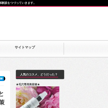
体験談をつづっていきます。
サイトマップ
人気のコスメ、どうだった？
★毛穴専用美容液★
と
策