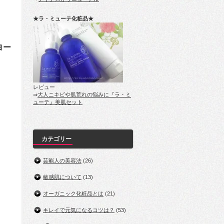
す
★ラ・ミューテ化粧品★
ヨー
。
レビュー
⇒
大人ニキビや肌荒れの悩みに『ラ・ミ
ューテ』美肌セット
カテゴリー
芸能人の美容法
(26)
敏感肌について
(13)
オーガニック化粧品とは
(21)
キレイで元気になるコツは？
(53)