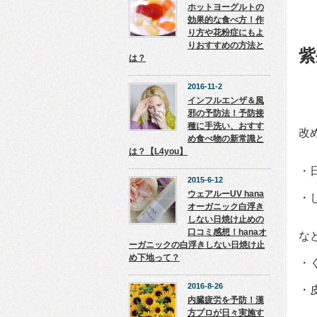
ホットヨーグルトの
効果的な食べ方！作
り方や花粉症にもよ
りおすすめの方法と
紫
は？
2016-11-2
インフルエンザ＆風
邪の予防法！予防接
種に手洗い、おすす
改
め食べ物の新常識と
は？【L4you】
・
2015-6-12
ウェアルーUV hana
・
オーガニック白浮き
しない日焼け止めの
口コミ感想！hanaオ
な
ーガニックの白浮きしない日焼け止
め下地って？
・
2016-8-26
・
内臓疲労を予防！漢
方プロが日々実施す