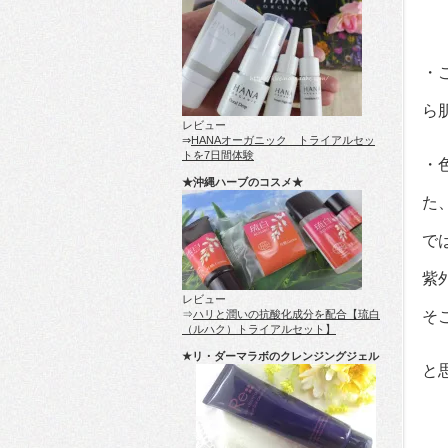
・
ら
レビュー
⇒
HANAオーガニック トライアルセッ
トを7日間体験
・
★沖縄ハーブのコスメ★
た
で
紫
レビュー
そ
⇒
ハリと潤いの抗酸化成分を配合【琉白
（ルハク）トライアルセット】
★リ・ダーマラボのクレンジングジェル
と