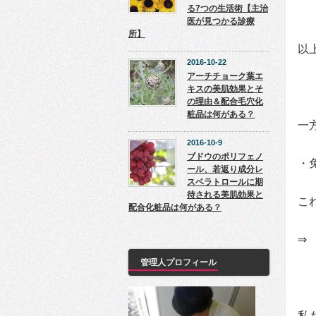
る7つの生活術【主治
医が見つかる診療
所】
以
2016-10-22
アーチチョーク葉エ
キスの美肌効果とそ
の理由＆配合毛穴化
粧品は何がある？
一
2016-10-9
ブドウのポリフェノ
・
ール、若返り成分レ
スベラトロールに期
待される美肌効果と
こ
配合化粧品は何がある？
⇒
管理人プロフィール
私