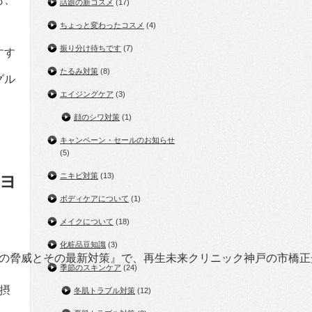
話題の新コスメ
(17)
ちょっと変わったコスメ
(4)
振り分け待ちです
(7)
すす
たるみ対策
(8)
グル
エイジングケア
(3)
顔のシワ対策
(1)
キャンペーン・セールのお知らせ
(5)
ニキビ対策
(13)
ヨ
ボディケアについて
(1)
メイクについて
(18)
化粧品豆知識
(3)
線の脅威とその最新対策』で、再生未来クリニック神戸の市橋
季節のスキンケア
(24)
摂
冬肌トラブル対策
(12)