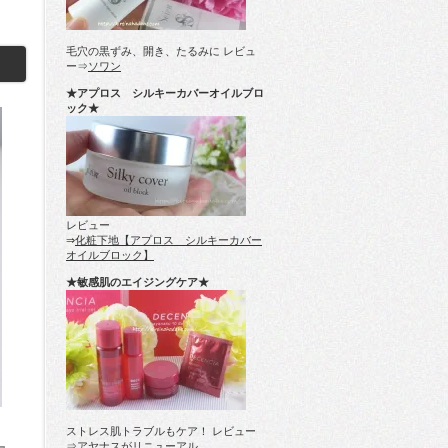
毛穴の黒ずみ、開き、たるみに レビュ
ー⇒
ソワン
★アプロス シルキーカバーオイルブロ
ック★
レビュー
⇒
化粧下地【アプロス シルキーカバー
オイルブロック】
★敏感肌のエイジングケア★
ストレス肌トラブルもケア！ レビュー
⇒
アヤナスがリニューアル