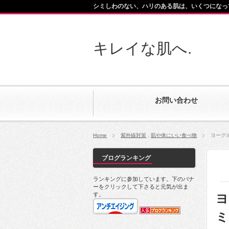
シミしわのない、ハリのある肌は、いくつになっ
キレイな肌へ.
お問い合わせ
Home
紫外線対策
,
肌や体にいい食べ物
ヨーグ
ブログランキング
ランキングに参加しています。下のバナ
ーをクリックして下さると元気が出ま
す。
ヨ
ミ