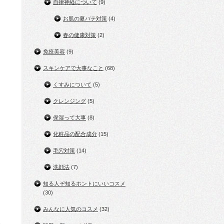
自律神経について
(9)
お肌の夏バテ対策
(4)
春の健康対策
(2)
免疫美容
(9)
スキンケアで大事なこと
(68)
くすみについて
(5)
クレンジング
(5)
保湿って大事
(8)
化粧品の配合成分
(15)
毛穴対策
(14)
洗顔法
(7)
知る人ぞ知るホントにいいコスメ
(30)
みんなに人気のコスメ
(32)
も、