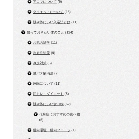
アロマについて
(9)
ダイエットについて
(15)
肌や体にいい入浴法とは
(11)
知っておきたい体のこと
(124)
お肌の雑学
(11)
冷え性対策
(9)
冷房対策
(5)
夏バテ解消法
(7)
睡眠について
(11)
筋トレ・ダイエット
(5)
肌や体にいい食べ物
(62)
花粉症におすすめの食べ物
(5)
腸内環境・腸内フローラ
(1)