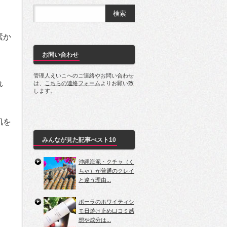
素か
お問い合わせ
管理人えいこへのご連絡やお問い合わせ
れ
は、
こちらの連絡フォーム
よりお願い致
します。
肌を
みんなが見た記事べスト10
沖縄海泥・クチャ（く
ちゃ）が普通のクレイ
と違う理由...
ポーラのホワイティシ
モ日焼け止め口コミ感
想や成分は...